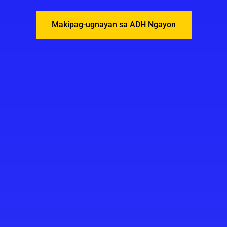
Makipag-ugnayan sa ADH Ngayon