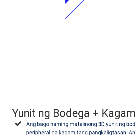
Yunit ng Bodega + Kaga
Ang bago naming matalinong 3D yunit ng bode
peripheral na kagamitang pangkaligtasan. A