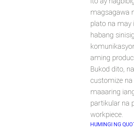
ito ay nagbib
magsagawa ng
plato na may i
habang sinisig
komunikasyon
aming produc
Bukod dito, n
customize na
maaaring ian
partikular na
workpiece.
HUMINGI NG QUO