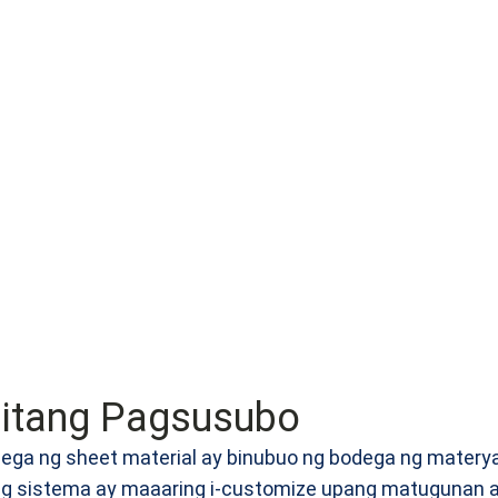
mitang Pagsusubo
ga ng sheet material ay binubuo ng bodega ng materyal
ng sistema ay maaaring i-customize upang matugunan a