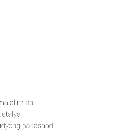
alalim na
etalye,
bidyong nakasaad