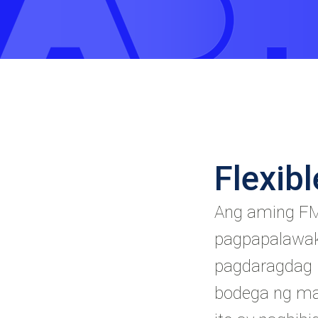
Flexib
Ang aming FM
pagpapalawa
pagdaragdag n
bodega ng ma