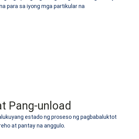
a para sa iyong mga partikular na
at Pang-unload
alukuyang estado ng proseso ng pagbabaluktot
reho at pantay na anggulo.