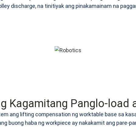
ley discharge, na tinitiyak ang pinakamainam na paggan
g Kagamitang Panglo-load 
em ang lifting compensation ng worktable base sa kas
a ang buong haba ng workpiece ay nakakamit ang pare-pa