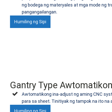
ng bodega ng materyales at mga mode ng trol
pangangailangan.
Humiling ng Sipi
Gantry Type Awtomatikon
Awtomatikong ina-adjust ng aming CNC syst
para sa sheet. Tinitiyak ng tampok na ito n
Humiling ng Sipi