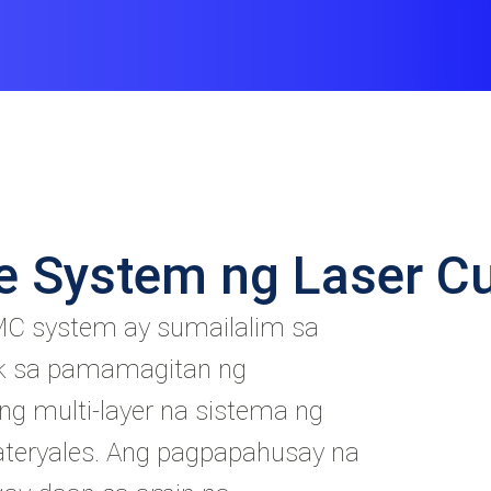
le System ng Laser Cu
C system ay sumailalim sa
k sa pamamagitan ng
g multi-layer na sistema ng
teryales. Ang pagpapahusay na