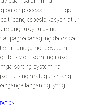
igay-daan sa amin na
 batch processing ng mga
ba’t ibang espesipikasyon at uri,
uro ang tuloy-tuloy na
 at pagbabahagi ng datos sa
tion management system.
agbibigay din kami ng nako-
 mga sorting system na
gkop upang matugunan ang
 pangangailangan ng iyong
TATION