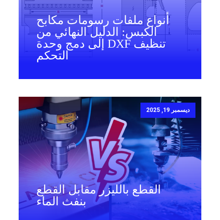
أنواع ملفات رسومات مكابح
الكبس: الدليل النهائي من
تنظيف DXF إلى دمج وحدة
التحكم
ديسمبر 19, 2025
القطع بالليزر مقابل القطع
بنفث الماء