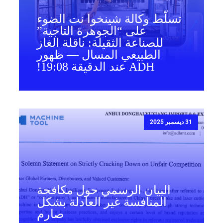
تسلّط وكالة شينخوا نت الضوء
على “الجوهرة التاجية”
للصناعة الثقيلة: ناقلة الغاز
الطبيعي المسال — ظهور
ADH عند الدقيقة 19:08!
31 ديسمبر 2025
البيان الرسمي حول مكافحة
المنافسة غير العادلة بشكل
صارم