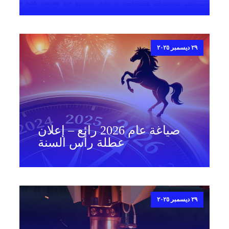
٢٩ ديسمبر ٢٠٢٥
صياغة عام 2026 رائع – إعلان
عطلة رأس السنة
٢٩ ديسمبر ٢٠٢٥