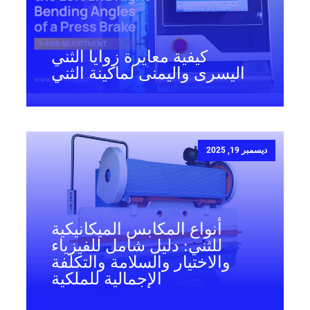
كيفية معايرة زوايا الثني
اليسرى واليمنى لماكينة الثني
ديسمبر 19, 2025
أنواع المكابس الميكانيكية
للثني: دليل شامل للفيزياء
والاختيار والسلامة والتكلفة
الإجمالية للملكية