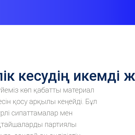
ік кесудің икемді ж
үйеміз көп қабатты материал
сін қосу арқылы кеңейді. Бұл
үрлі сипаттамалар мен
ақтайшаларды партиялы