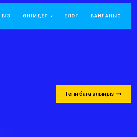
 БІЗ
ӨНІМДЕР
БЛОГ
БАЙЛАНЫС
і
Тегін баға алыңыз