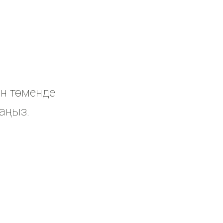
ін төменде
раңыз.