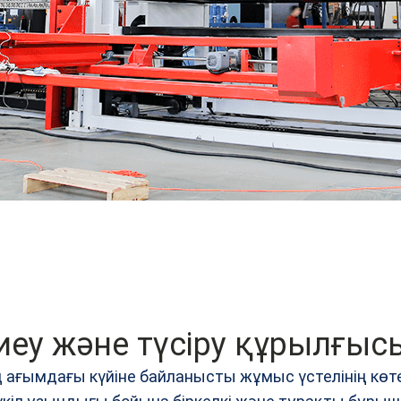
еу және түсіру құрылғыс
ің ағымдағы күйіне байланысты жұмыс үстелінің к