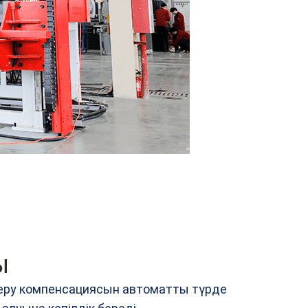
ы
өтеру компенсациясын автоматты түрде