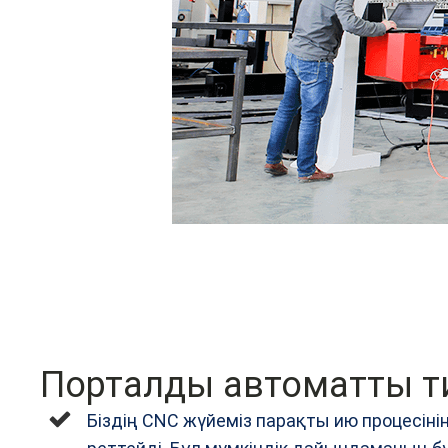
Порталды автоматты ти
Біздің CNC жүйеміз парақты ию процесін