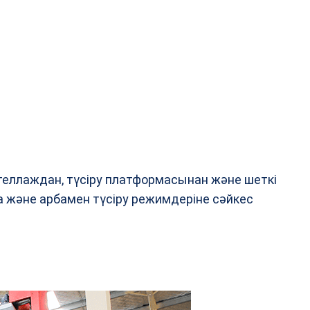
теллаждан, түсіру платформасынан және шеткі
 және арбамен түсіру режимдеріне сәйкес