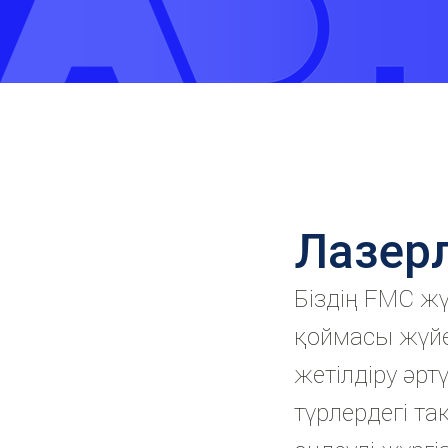
Лазерл
Біздің FMC ж
қоймасы жүйе
жетілдіру әрт
түрлердегі т