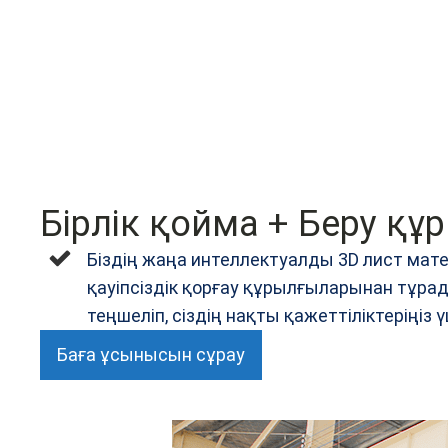
Бірлік қойма + Беру қ
Біздің жаңа интеллектуалды 3D лист ма
қауіпсіздік қорғау құрылғыларынан тұра
теңшеліп, сіздің нақты қажеттіліктеріңі
Баға ұсынысын сұрау