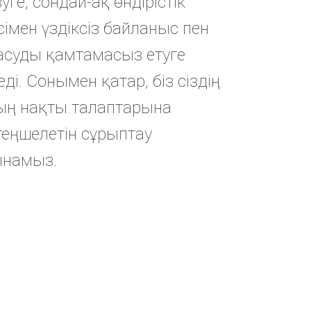
уге, сондай-ақ өндірістік
імен үздіксіз байланыс пен
асуды қамтамасыз етуге
ді. Сонымен қатар, біз сіздің
ң нақты талаптарына
теңшелетін сұрыптау
ынамыз.