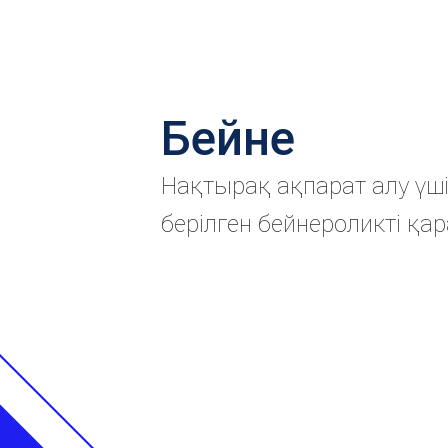
Бейне
Нақтырақ ақпарат алу үш
берілген бейнероликті қа