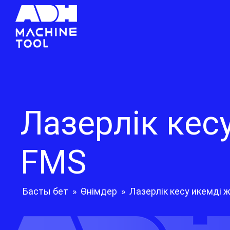
Лазерлік кес
FMS
Басты бет
»
Өнімдер
»
Лазерлік кесу икемді 