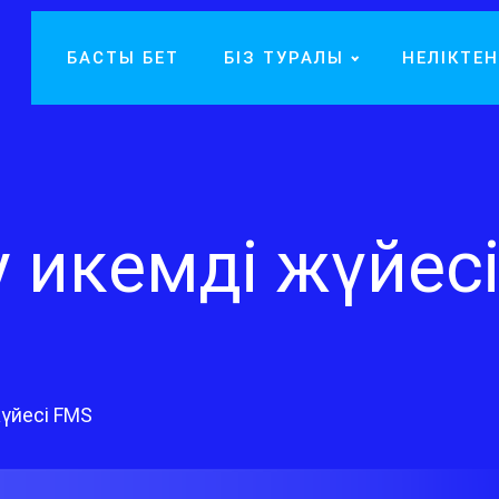
БАСТЫ БЕТ
БІЗ ТУРАЛЫ
НЕЛІКТЕН
у икемді жүйес
жүйесі FMS