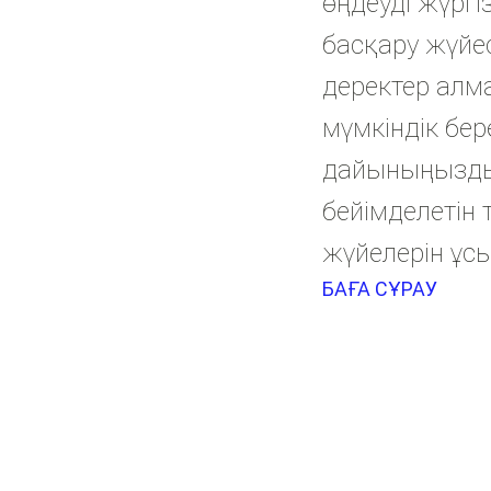
өңдеуді жүргіз
басқару жүйес
деректер алм
мүмкіндік бере
дайыныңызды
бейімделетін 
жүйелерін ұс
БАҒА СҰРАУ