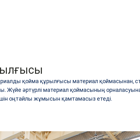
ұрылғысы
териалды қойма құрылғысы материал қоймасынан, с
ды. Жүйе әртүрлі материал қоймасының орналасуына
з үшін оңтайлы жұмысын қамтамасыз етеді.