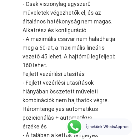
- Csak viszonylag egyszerű
műveletek végezhetők el, és az
általános hatékonyság nem magas.
Alkatrész és konfiguráció
- A maximális csavar nem haladhatja
meg a 60-at, a maximális lineáris
vezető 45 lehet. A hajtómű legfeljebb
160 lehet.
Fejlett vezérlési utasítás
- Fejlett vezérlési utasítások
hiányában összetett műveleti
kombinációk nem hajthatók végre.
Háromtengelyes automatikus
pozicionálás + automatikus
érzékelés
Írj nekünk WhatsApp-on
- Általában a kettős tengelyes