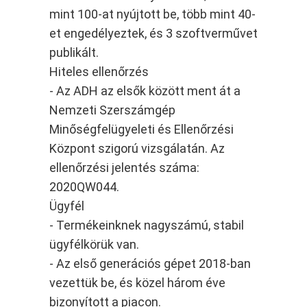
mint 100-at nyújtott be, több mint 40-
et engedélyeztek, és 3 szoftverművet
publikált.
Hiteles ellenőrzés
- Az ADH az elsők között ment át a
Nemzeti Szerszámgép
Minőségfelügyeleti és Ellenőrzési
Központ szigorú vizsgálatán. Az
ellenőrzési jelentés száma:
2020QW044.
Ügyfél
- Termékeinknek nagyszámú, stabil
ügyfélkörük van.
- Az első generációs gépet 2018-ban
vezettük be, és közel három éve
bizonyított a piacon.