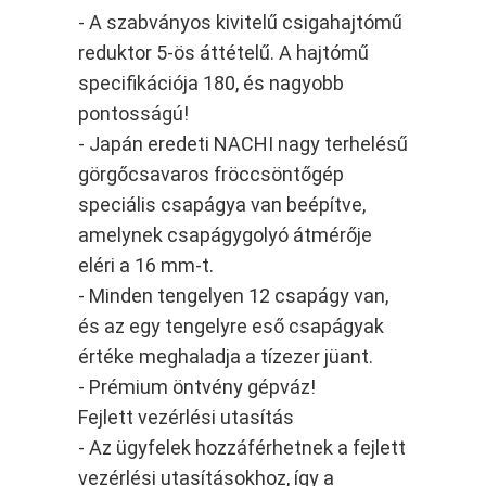
- A szabványos kivitelű csigahajtómű
reduktor 5-ös áttételű. A hajtómű
specifikációja 180, és nagyobb
pontosságú!
- Japán eredeti NACHI nagy terhelésű
görgőcsavaros fröccsöntőgép
speciális csapágya van beépítve,
amelynek csapágygolyó átmérője
eléri a 16 mm-t.
- Minden tengelyen 12 csapágy van,
és az egy tengelyre eső csapágyak
értéke meghaladja a tízezer jüant.
- Prémium öntvény gépváz!
Fejlett vezérlési utasítás
- Az ügyfelek hozzáférhetnek a fejlett
vezérlési utasításokhoz, így a