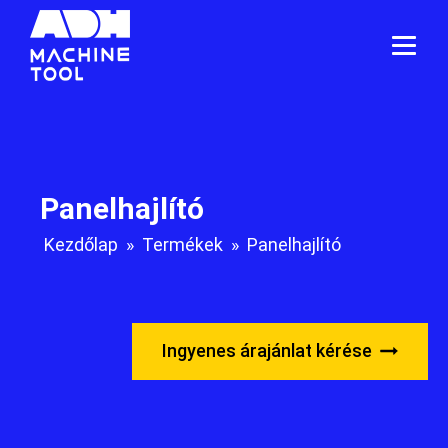
Panelhajlító
Kezdőlap
»
Termékek
»
Panelhajlító
Ingyenes árajánlat kérése