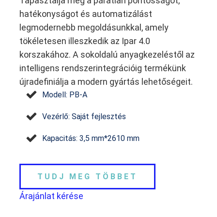
Tapasztalja meg a páratlan pontosságot,
hatékonyságot és automatizálást
legmodernebb megoldásunkkal, amely
tökéletesen illeszkedik az Ipar 4.0
korszakához. A sokoldalú anyagkezeléstől az
intelligens rendszerintegrációig termékünk
újradefiniálja a modern gyártás lehetőségeit.
Modell: PB-A
Vezérlő: Saját fejlesztés
Kapacitás: 3,5 mm*2610 mm
TUDJ MEG TÖBBET
Árajánlat kérése