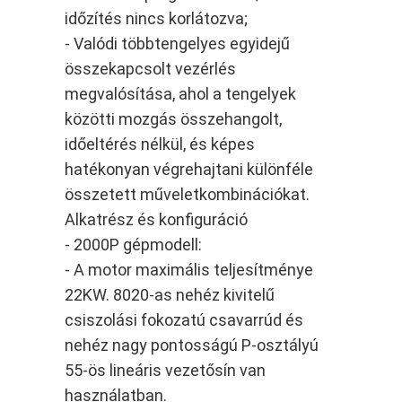
időzítés nincs korlátozva;
- Valódi többtengelyes egyidejű
összekapcsolt vezérlés
megvalósítása, ahol a tengelyek
közötti mozgás összehangolt,
időeltérés nélkül, és képes
hatékonyan végrehajtani különféle
összetett műveletkombinációkat.
Alkatrész és konfiguráció
- 2000P gépmodell:
- A motor maximális teljesítménye
22KW. 8020-as nehéz kivitelű
csiszolási fokozatú csavarrúd és
nehéz nagy pontosságú P-osztályú
55-ös lineáris vezetősín van
használatban.