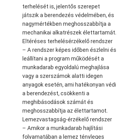
terhelését is, jelentős szerepet
játszik a berendezés védelmében, és
nagymértékben meghosszabbítja a
mechanikai alkatrészek élettartamát.
Eltéréses terhelésérzékelő rendszer
– A rendszer képes időben észlelni és
leállítani a program működését a
munkadarab egyoldalú meghajlása
vagy a szerszámok alatti idegen
anyagok esetén, ami hatékonyan védi
a berendezést, csökkenti a
meghibásodások számát és
meghosszabbítja az élettartamot.
Lemezvastagság-érzékelő rendszer
– Amikor a munkadarab hajlítási
folyamatában a lemez tényleges