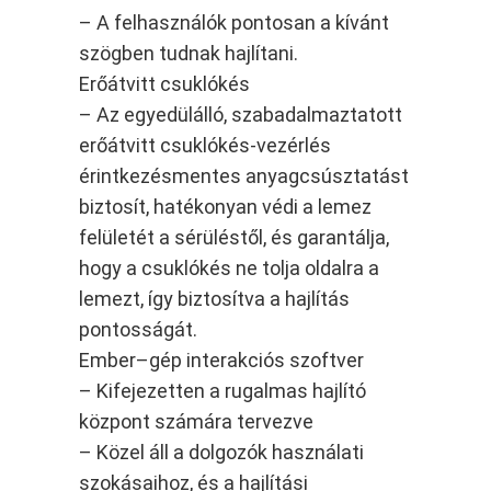
– A felhasználók pontosan a kívánt
szögben tudnak hajlítani.
Erőátvitt csuklókés
– Az egyedülálló, szabadalmaztatott
erőátvitt csuklókés-vezérlés
érintkezésmentes anyagcsúsztatást
biztosít, hatékonyan védi a lemez
felületét a sérüléstől, és garantálja,
hogy a csuklókés ne tolja oldalra a
lemezt, így biztosítva a hajlítás
pontosságát.
Ember–gép interakciós szoftver
– Kifejezetten a rugalmas hajlító
központ számára tervezve
– Közel áll a dolgozók használati
szokásaihoz, és a hajlítási