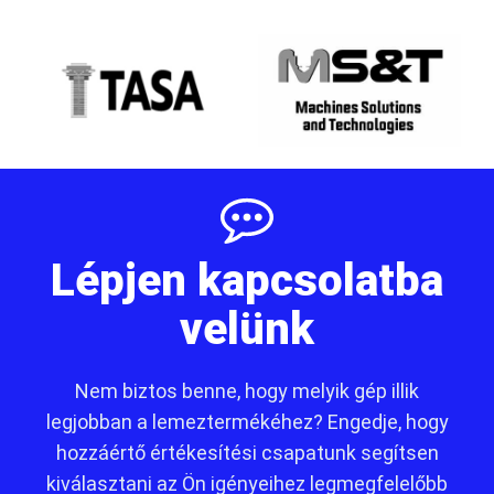
Lépjen kapcsolatba
velünk
Nem biztos benne, hogy melyik gép illik
legjobban a lemeztermékéhez? Engedje, hogy
hozzáértő értékesítési csapatunk segítsen
kiválasztani az Ön igényeihez legmegfelelőbb