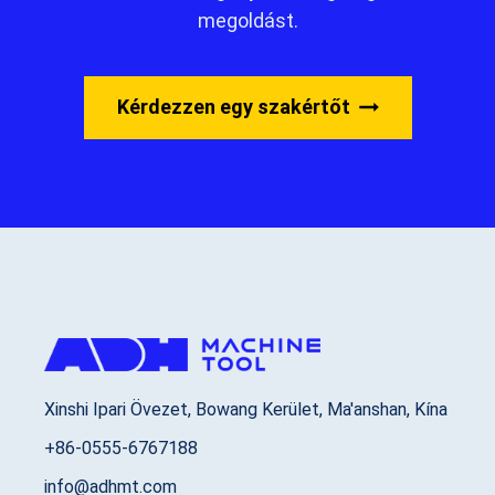
megoldást.
Kérdezzen egy szakértőt
Xinshi Ipari Övezet, Bowang Kerület, Ma'anshan, Kína
+86-0555-6767188
info@adhmt.com