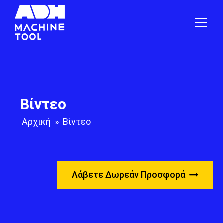
Βίντεο
Αρχική
»
Βίντεο
Λάβετε Δωρεάν Προσφορά