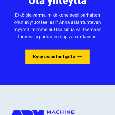
Ota yhteyttä
Etkö ole varma, mikä kone sopii parhaiten
ohutlevytuotteellesi? Anna asiantuntevan
myyntitiimimme auttaa sinua valitsemaan
tarpeisiisi parhaiten sopivan ratkaisun.
Kysy asiantuntijalta