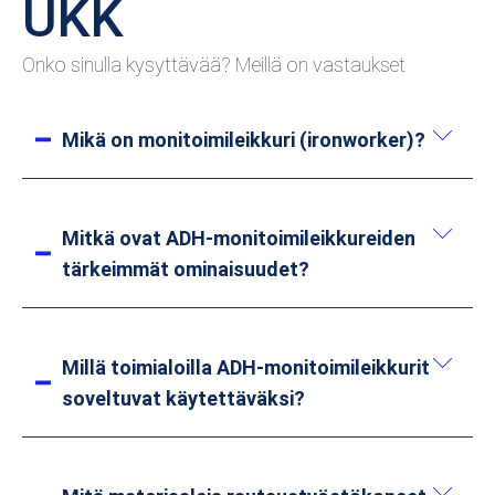
UKK
Onko sinulla kysyttävää? Meillä on vastaukset
Mikä on monitoimileikkuri (ironworker)?
Monitoimileikkuri on monikäyttöinen
metallinkäsittelylaite, joka yhdistää useita
Mitkä ovat ADH-monitoimileikkureiden
toimintoja, kuten lävistyksen, leikkauksen,
tärkeimmät ominaisuudet?
lovituksen ja taivutuksen. Se pystyy tehokkaasti
käsittelemään erilaisia metallimateriaaleja,
Monitoiminen integraatio:
Yksi kone
kuten teräslevyjä ja profiileja, ja sitä käytetään
Millä toimialoilla ADH-monitoimileikkurit
pystyy suorittamaan useita
laajalti ohutlevyn käsittelyssä, rakennusalalla,
soveltuvat käytettäväksi?
metallinkäsittelytoimintoja.
koneenrakennuksessa ja muilla
Korkea tehokkuus:
Pystyy suorittamaan
teollisuudenaloilla.
erilaiset käsittelytyöt nopeasti, parantaen
Ohutlevyn käsittely