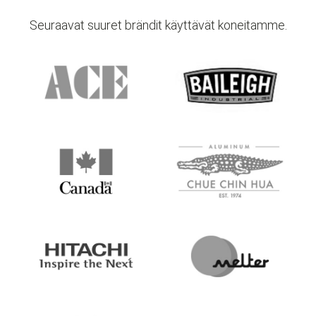
Seuraa ADH:n sosiaalisen median tilejä
saadaksesi viimeisimmät tuotetiedot ja
Seuraavat suuret brändit käyttävät koneitamme.
sovellusesimerkit.