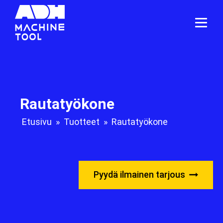
Rautatyökone
Etusivu
»
Tuotteet
»
Rautatyökone
Pyydä ilmainen tarjous