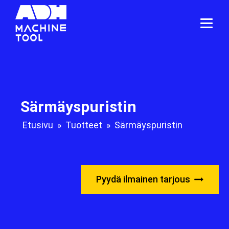
Särmäyspuristin
Etusivu
»
Tuotteet
»
Särmäyspuristin
Pyydä ilmainen tarjous