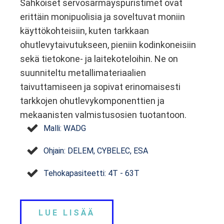
Sähköiset servosärmäyspuristimet ovat
erittäin monipuolisia ja soveltuvat moniin
käyttökohteisiin, kuten tarkkaan
ohutlevytaivutukseen, pieniin kodinkoneisiin
sekä tietokone- ja laitekoteloihin. Ne on
suunniteltu metallimateriaalien
taivuttamiseen ja sopivat erinomaisesti
tarkkojen ohutlevykomponenttien ja
mekaanisten valmistusosien tuotantoon.
Malli: WADG
Ohjain: DELEM, CYBELEC, ESA
Tehokapasiteetti: 4T - 63T
LUE LISÄÄ