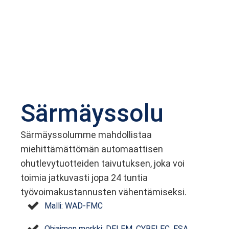
Särmäyssolu
Särmäyssolumme mahdollistaa
miehittämättömän automaattisen
ohutlevytuotteiden taivutuksen, joka voi
toimia jatkuvasti jopa 24 tuntia
työvoimakustannusten vähentämiseksi.
Malli: WAD-FMC
Ohjaimen merkki: DELEM, CYBELEC, ESA