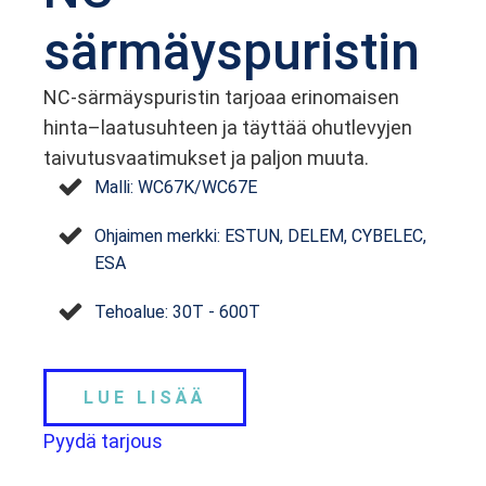
särmäyspuristin
NC-särmäyspuristin tarjoaa erinomaisen
hinta–laatusuhteen ja täyttää ohutlevyjen
taivutusvaatimukset ja paljon muuta.
Malli: WC67K/WC67E
Ohjaimen merkki: ESTUN, DELEM, CYBELEC,
ESA
Tehoalue: 30T - 600T
LUE LISÄÄ
Pyydä tarjous