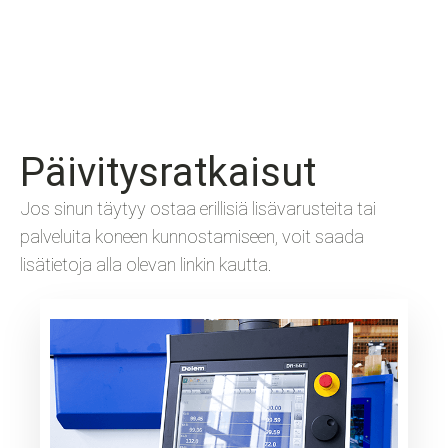
Päivitysratkaisut
Jos sinun täytyy ostaa erillisiä lisävarusteita tai
palveluita koneen kunnostamiseen, voit saada
lisätietoja alla olevan linkin kautta.