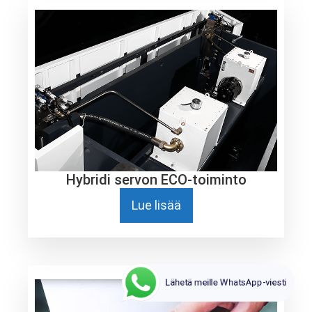
Hybridi servon ECO-toiminto
Lue lisää
Lähetä meille WhatsApp-viesti