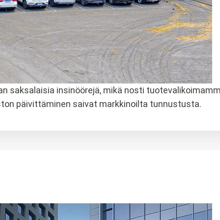
an saksalaisia insinöörejä, mikä nosti tuotevalikoimam
ston päivittäminen saivat markkinoilta tunnustusta.