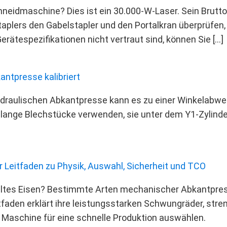
chneidmaschine? Dies ist ein 30.000‑W‑Laser. Sein Brut
lers den Gabelstapler und den Portalkran überprüfen, u
erätespezifikationen nicht vertraut sind, können Sie […]
antpresse kalibriert
ydraulischen Abkantpresse kann es zu einer Winkelab
 lange Blechstücke verwenden, sie unter dem Y1-Zylinde
 Leitfaden zu Physik, Auswahl, Sicherheit und TCO
altes Eisen? Bestimmte Arten mechanischer Abkantpres
tfaden erklärt ihre leistungsstarken Schwungräder, stre
ge Maschine für eine schnelle Produktion auswählen.