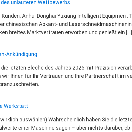
g des unlauteren Wettbewerbs
e Kunden: Anhui Donghai Yuxiang Intelligent Equipment T
 der chinesischen Abkant- und Laserschneidmaschinenindu
en breites Marktvertrauen erworben und genießt ein […
ien-Ankündigung
e letzten Bleche des Jahres 2025 mit Präzision verarbei
wir Ihnen für Ihr Vertrauen und Ihre Partnerschaft im v
voranzuschreiten.
re Werkstatt
wirklich auswählen) Wahrscheinlich haben Sie die letzt
malwerte einer Maschine sagen – aber nichts darüber, ob 