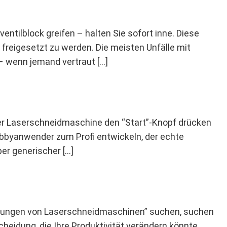
ntilblock greifen – halten Sie sofort inne. Diese
, freigesetzt zu werden. Die meisten Unfälle mit
– wenn jemand vertraut […]
iner Laserschneidmaschine den “Start”-Knopf drücken
Hobbyanwender zum Profi entwickeln, der echte
er generischer […]
endungen von Laserschneidmaschinen” suchen, suchen
cheidung, die Ihre Produktivität verändern könnte.