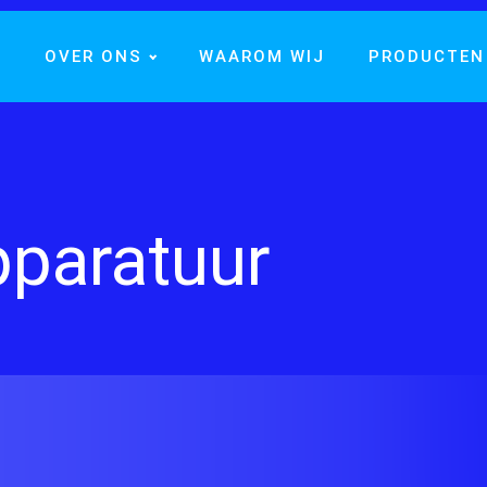
E
OVER ONS
WAAROM WIJ
PRODUCTEN
paratuur