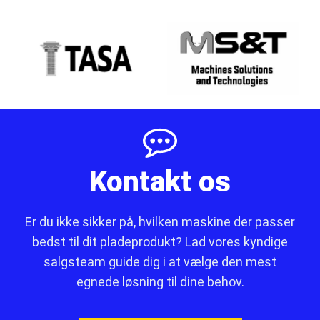
Kontakt os
Er du ikke sikker på, hvilken maskine der passer
bedst til dit pladeprodukt? Lad vores kyndige
salgsteam guide dig i at vælge den mest
egnede løsning til dine behov.