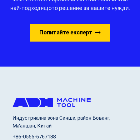
най-подходящото решение за вашите нужди.
Попитайте експерт
Индустриална зона Синши, район Бованг,
Ма'аншан, Китай
+86-0555-6767188