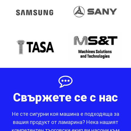
Свържете се с нас
Не сте сигурни коя машина е подходяща за
вашия продукт от ламарина? Нека нашият
компетентен търговски екип ви насочи към