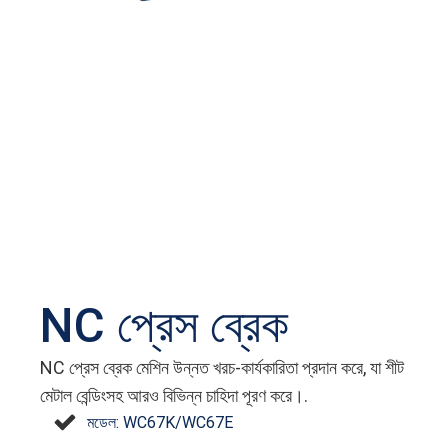
NC প্রেস ব্রেক
NC প্রেস ব্রেক মেশিন উন্নত খরচ-কার্যকারিতা প্রদান করে, যা শীট
মেটাল বেন্ডিংসহ আরও বিভিন্ন চাহিদা পূরণ করে।.
মডেল: WC67K/WC67E