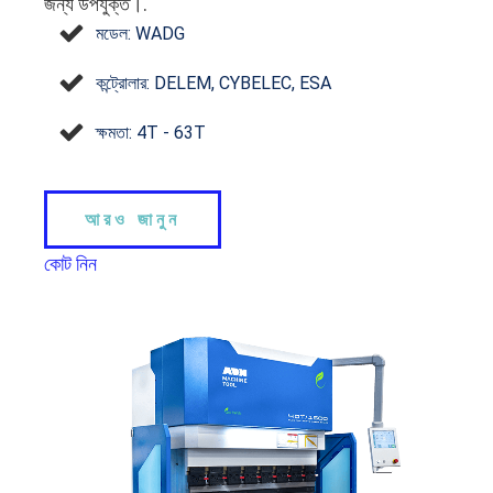
জন্য উপযুক্ত।.
মডেল: WADG
কন্ট্রোলার: DELEM, CYBELEC, ESA
ক্ষমতা: 4T - 63T
আরও জানুন
কোট নিন