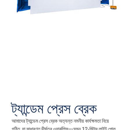
ট্যান্ডেম প্রেস ব্রেক
আমাদের ট্যান্ডেম প্রেস ব্রেক অত্যন্ত নমনীয় কার্যক্ষমতা নিয়ে
গঠিত, যা সাধারণত দীর্ঘতর ওয়ার্কপিস—যেমন 12‑মিটার লাইট পোল