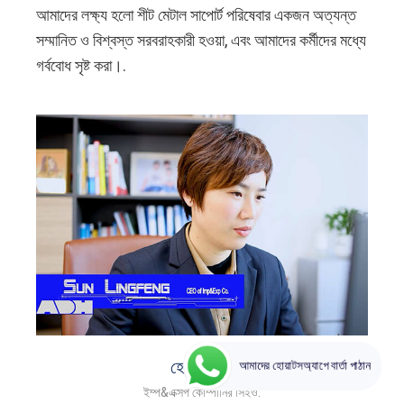
আমাদের লক্ষ্য হলো শীট মেটাল সাপোর্ট পরিষেবার একজন অত্যন্ত
সম্মানিত ও বিশ্বস্ত সরবরাহকারী হওয়া, এবং আমাদের কর্মীদের মধ্যে
গর্ববোধ সৃষ্ট করা।.
আমাদের হোয়াটসঅ্যাপে বার্তা পাঠান
হেলেন সান
ইম্প&এক্সপ কোম্পানির সিইও.