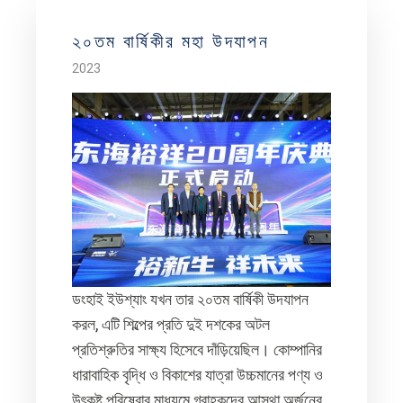
২০তম বার্ষিকীর মহা উদযাপন
2023
ডংহাই ইউশ্যাং যখন তার ২০তম বার্ষিকী উদযাপন
করল, এটি শিল্পের প্রতি দুই দশকের অটল
প্রতিশ্রুতির সাক্ষ্য হিসেবে দাঁড়িয়েছিল। কোম্পানির
ধারাবাহিক বৃদ্ধি ও বিকাশের যাত্রা উচ্চমানের পণ্য ও
উৎকৃষ্ট পরিষেবার মাধ্যমে গ্রাহকদের আস্থা অর্জনের