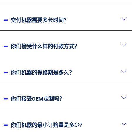
我们公司位于安徽省马鞍山市，距离南京禄口机场仅
30分钟车程。如果您计划来访，我们可以安排专车从
交付机器需要多长时间？
机场接您。.
通常我们会在30天内交付货物。如果机器是非标准定
制产品，可能需要更长时间。但此类机器的交付时间不
你们接受什么样的付款方式？
会超过50天。.
我们一般接受电汇（T/T）和信用证（L/C）付款，定
金为30%，发货前支付70%。不过，对于特殊客户，我
你们机器的保修期是多久？
们可以提供更优惠的付款方式。.
常规机器的保修期为一年，而特殊非标准机器的保修期
可达2-3年。请提前与我们的销售团队确认保修期。在
你们接受OEM定制吗？
保修期内，我们提供免费更换零件服务。.
是的，我们接受OEM定制，包括外观、颜色、配置等
方面的定制。但请注意，定制产品的价格可能会稍高一
你们机器的最小订购量是多少？
些。详情请联系我司业务团队。.