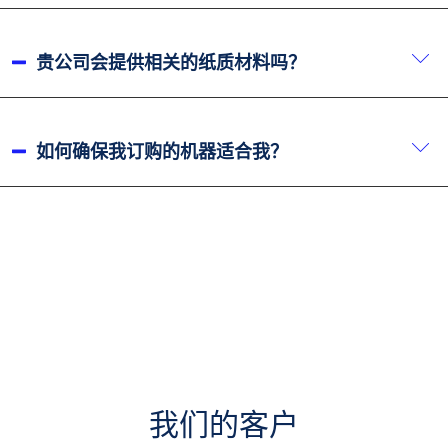
系代理提供服务。.
海运费用通常由货运代理决定。您可以选择使用我们的
货运代理安排交付，也可以选择您自己的货运代理。.
贵公司会提供相关的纸质材料吗？
当然。随机器交付，我们通常会提供各种手册、操作说
明、注意事项、电路图、液压图以及其他材料。.
如何确保我订购的机器适合我？
在下订单之前，我们的销售团队会与您进行详细而深入
的沟通，以确定您的具体需求。然后我们会推荐适合您
需求的机器配置，确保您购买到最适合您业务的机器。
我们的首要任务不是推荐更昂贵的机器来增加销售额，
因为昂贵的机器未必最适合您的需求。.
我们的客户