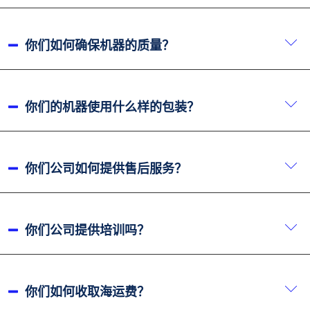
我们接受最小订购量为一台，并可通过OEM定制满足
您的具体需求。.
你们如何确保机器的质量？
我们使用多种大型设备，如回火炉和喷丸机，确保机架
的强度和稳定性。为保证机器精度，我们采用五轴加工
你们的机器使用什么样的包装？
中心以及落地镗铣设备。此外，我们的机器加工、装配
和质量检验均遵循标准化流程，确保产品质量在生产全
由于我们的设备体积较大，通常直接装入集装箱，并用
过程中得到控制。.
钢丝固定，以防止海运过程中受损。为确保机器完好无
你们公司如何提供售后服务？
损，我们会特别注意防止其在船舶移动时撞击集装箱内
部。此外，我们确保集装箱内不会与您的订购机器放置
我们提供机械工程师的远程协助，解决机器使用过程中
其他物品。.
可能出现的小问题，包括一对一指导，并可发送文字说
你们公司提供培训吗？
明或视频帮助您解决问题。如果在保修期内需要更换零
件，我们将免费提供。但您也可以在当地购买零件以节
我们欢迎您安排相关人员来我司现场学习，并提供专业
省时间。如果远程指导无法解决较严重的问题，我们会
的一对一指导。如果您不方便来访，我们也可以提供远
你们如何收取海运费？
安排工程师上门服务。在有代理的地区，我们会直接联
程培训选项。.