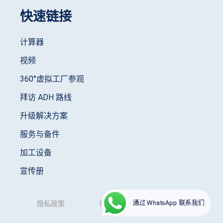
快速链接
计算器
视频
360°虚拟工厂参观
拜访 ADH 路线
升级解决方案
服务与备件
加工设备
宣传册
通过 WhatsApp 联系我们
隐私政策
条款
版权 © 2025