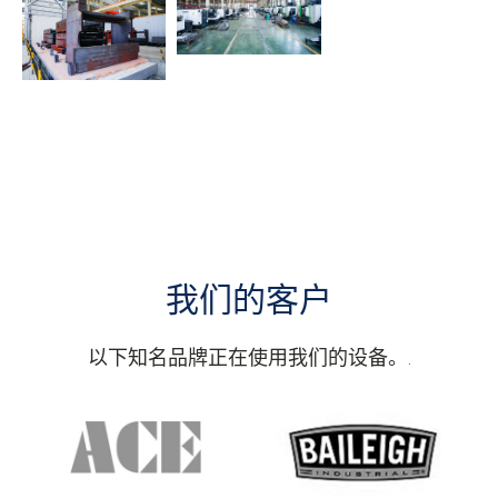
我们的客户
以下知名品牌正在使用我们的设备。.