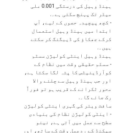
ہینڈ وہیل کی درستگی 0.001 ملی
میٹر تک پہنچ سکتی ہے۔.
- کچھ پیچیدہ حصوں کے لیے، آپ
ابتدا میں ہینڈ وہیل استعمال
کرکے جھکاؤ کی ڈیبگنگ کر سکتے
ہیں۔.
ہینڈ وہیل اینٹی کولیژن سسٹم
- سسٹم حقیقی وقت میں نظام کے
کوآرڈینیٹس کا پتہ لگا سکتا ہے،
اور جب ہینڈ وہیل سے چلنے والا
محور ٹکرانے کے قریب ہو تو فوراً
رک جائے گا۔.
سافٹ ویئر کی گہری اینٹی کولیژن
- اینٹی کولیژن نظام کی بنیادی
سطح سے عمل میں آتی ہے، نینو
سیکنڈ کے ردعمل وقت کے ساتھ، اور