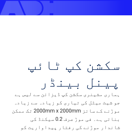
سکشن کپ ٹائپ
پینل بینڈر
ہماری مشینری سکشن کپ ڈیزائن سے لیس ہے
جو شیٹ میٹل کی تیاری کو زیادہ سے زیادہ
موڑنے کے سائز 2000mm x 2000mm تک ممکن
بناتی ہے۔ فی موڑ صرف 0.2 سیکنڈ کی
شاندار موڑنے کی رفتار پیداواریت کو