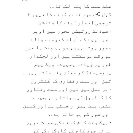
غلط سمت کا پتہ لگانا۔.
ڈبل C-محور فالو کرنے کا فیچر +
ترچھی ادھار لینے کا فنکشن
- فیڈنگ روٹیشن محور میں اوپر
اور نیچے کے آزاد گھومنے والے
محور ہوتے ہیں، جو ہم وقت یا غیر
ہم وقت ہو سکتے ہیں اور لچکدار
طور پر زیادہ پیچیدہ ورک پیس
پروسیسنگ کو ممکن بنا سکتے ہیں۔.
تیز اور سست رفتاری کا کنٹرول
- ہر عمل میں تیز اور سست رفتاری
کا کنٹرول کیا جاتا ہے، جس سے
مشین بہت ہموار چلتی ہے اور کمپن
اور شور کم ہو جاتا ہے۔.
- بیک وقت کام کرنے کی صورت میں،
یہ نہ صرف کام کی کارکردگی کو