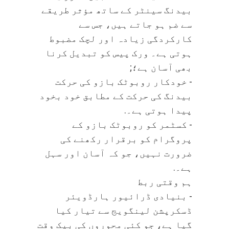
بیدنگ سینٹر کے ساتھ مؤثر طریقے
سے ضم ہو جاتے ہیں، جس سے
کارکردگی زیادہ اور لچک مضبوط
ہوتی ہے۔ ورک پیس کو تبدیل کرنا
بھی آسان ہے؛;
- خودکار روبوٹک بازو کی حرکت
بیدنگ کی حرکت کے مطابق خود بخود
پیدا ہوتی ہے۔.
- کسٹمر کو روبوٹک بازو کے
پروگرام کو برقرار رکھنے کی
ضرورت نہیں، جو کہ آسان اور سہل
ہے۔.
ہم وقتی ربط
- بنیادی ڈرائیور ہارڈویئر
ڈسکرپشن لینگویج سے تیار کیا
گیا ہے، جو کئی محوروں کی بیک وقت