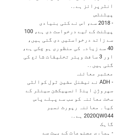
انٹرپرائز ہے۔.
پیٹنٹس
- 2018 سے، اس نے کئی بنیادی
پیٹنٹ کے لیے درخواست دی ہے، 100
سے زائد درخواستیں دی گئی ہیں،
40 سے زیادہ کی منظوری ہو چکی ہے،
اور 3 سافٹ ویئر تخلیقات شائع کی
گئی ہیں۔.
معتبر معائنہ
- ADH نے نیشنل مشین ٹول کوالٹی
سپروژن اینڈ انسپیکشن سینٹر کے
سخت معائنہ کو سب سے پہلے پاس
کیا۔ معائنہ رپورٹ نمبر
2020QW044 ہے۔.
گاہک
- ہماری مصنوعات کے بہت سے