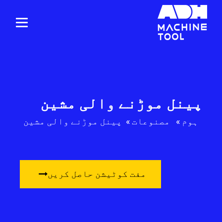
پینل موڑنے والی مشین
ہوم
»
مصنوعات
»
پینل موڑنے والی مشین
مفت کوٹیشن حاصل کریں