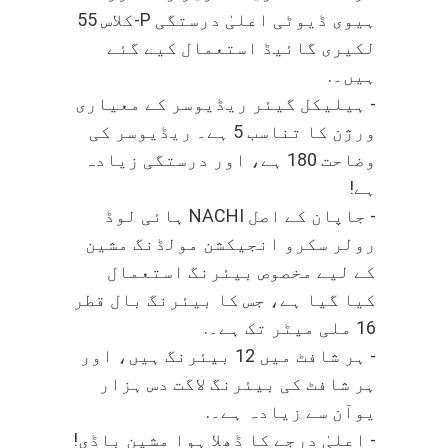
ہیوی ڈیوٹی اعلیٰ درستگی P-کلاس 55
لکیری گائیڈ استعمال کیے گئے
ہیں۔.
- ہیلیکل گیئر ریڈیوسر کے معیاری
ورژن کا تناسب 5 ہے۔ ریڈیوسر کی
وضاحت 180 ہے، اور درستگی زیادہ
ہے!
- جاپان کے اصل NACHI ہائی لوڈ
رولر سکرو انجیکشن مولڈنگ مشین
کے لیے مخصوص بیئرنگ استعمال
کیا گیا ہے، جس کا بیئرنگ بال قطر
16 ملی میٹر تک ہے۔.
- ہر شافٹ میں 12 بیئرنگ ہیں، اور
ہر شافٹ کی بیئرنگ لاگت دس ہزار
یوآن سے زیادہ ہے۔.
- اعلیٰ درجے کا ڈھلا ہوا مشین باڈی!