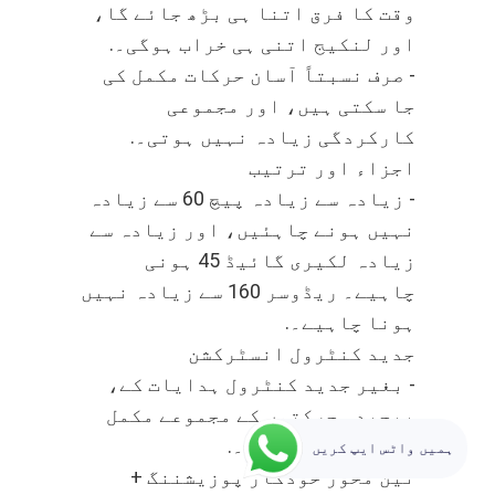
وقت کا فرق اتنا ہی بڑھ جائے گا،
اور لنکیج اتنی ہی خراب ہوگی۔.
- صرف نسبتاً آسان حرکات مکمل کی
جا سکتی ہیں، اور مجموعی
کارکردگی زیادہ نہیں ہوتی۔.
اجزاء اور ترتیب
- زیادہ سے زیادہ پیچ 60 سے زیادہ
نہیں ہونے چاہئیں، اور زیادہ سے
زیادہ لکیری گائیڈ 45 ہونی
چاہیے۔ ریڈوسر 160 سے زیادہ نہیں
ہونا چاہیے۔.
جدید کنٹرول انسٹرکشن
- بغیر جدید کنٹرول ہدایات کے،
پیچیدہ حرکتوں کے مجموعے مکمل
نہیں کیے جا سکتے۔.
ہمیں واٹس ایپ کریں
تین محور خودکار پوزیشننگ +