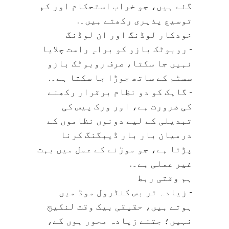
گئے ہیں، جو خراب استحکام اور کم
توسیع پذیری رکھتے ہیں۔.
خودکار لوڈنگ اور ان لوڈنگ
- روبوٹک بازو کو براہِ راست چلایا
نہیں جا سکتا، صرف روبوٹک بازو
سسٹم کے ساتھ جوڑا جا سکتا ہے۔.
- گاہک کو دو نظام برقرار رکھنے
کی ضرورت ہے، اور ورک پیس کی
تبدیلی کے لیے دونوں نظاموں کے
درمیان بار بار ڈیبگنگ کرنا
پڑتا ہے، جو موڑنے کے عمل میں بہت
غیر عملی ہے۔.
ہم وقتی ربط
- زیادہ تر بس کنٹرول موڈ میں
ہوتے ہیں، حقیقی بیک وقت لنکیج
نہیں؛ جتنے زیادہ محور ہوں گے،