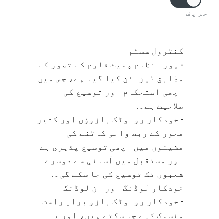
حریف
کنٹرول سسٹم
- پورا نظام پلیٹ فارم کے تصور کے
مطابق ڈیزائن کیا گیا ہے، جس میں
اچھی استحکام اور توسیع کی
صلاحیت ہے۔.
- خودکار روبوٹک بازوؤں اور کثیر
محور کے ربط والی کاٹنے کی
مشینوں میں اچھی توسیع پذیری ہے
اور مستقبل میں آسانی سے دوسرے
شعبوں تک توسیع کی جا سکے گی۔.
خودکار لوڈنگ اور ان لوڈنگ
- خودکار روبوٹک بازو براہِ راست
منسلک کیے جا سکتے ہیں، اور یہ