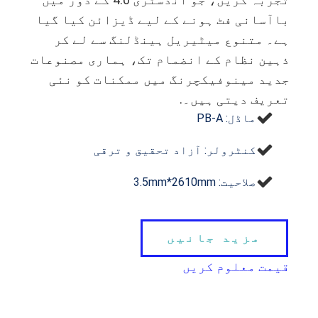
باآسانی فٹ ہونے کے لیے ڈیزائن کیا گیا
ہے۔ متنوع میٹیریل ہینڈلنگ سے لے کر
ذہین نظام کے انضمام تک، ہماری مصنوعات
جدید مینوفیکچرنگ میں ممکنات کو نئی
تعریف دیتی ہیں۔.
ماڈل: PB-A
کنٹرولر: آزاد تحقیق و ترقی
صلاحیت: 3.5mm*2610mm
مزید جانیں
قیمت معلوم کریں