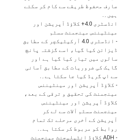
صارف محفوظ طریقے سے کام کر سکتے
ہیں۔.
انڈسٹری 4.0+ کلاؤڈ آپریشن اور
مینٹیننس مینجمنٹ سسٹم
- انڈسٹری 4.0 آرکیٹیکچر کے مطابق
ڈیزائن کیا گیا، اسے گزشتہ پانچ
سالوں میں تیار کیا گیا ہے اور
گاہک کی ضروریات کے مطابق آسانی
سے اپ گریڈ کیا جا سکتا ہے۔.
- کلاؤڈ آپریشن اور مینٹیننس
مینجمنٹ کی تحقیق و ترقی کے بعد،
کلاؤڈ آپریشن اور مینٹیننس
مینجمنٹ سسٹم آلات سے لے کر
آپریشن کے آخری مرحلے تک تمام
روابط کو مربوط کر سکتا ہے۔.
- ADH کلاؤڈ انٹیلیجنٹ مینجمنٹ