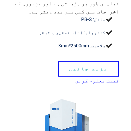
نمایاں طور پر بڑھاتی ہے اور مزدوری کے
اخراجات میں کمی میں مدد دیتی ہے۔.
ماڈل: PB-S
کنٹرولر: آزاد تحقیق و ترقی
صلاحیت: 3mm*2500mm
مزید جانیں
قیمت معلوم کریں