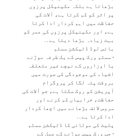
بڑھاتا ہے بلکہ مکینیکل پرزوں
پر اثر کو کم کرتا ہے، آلات کی
حفاظت میں اہم کردار ادا کرتا
ہے، اور مکینیکل پرزوں کی عمر کو
بہت زیادہ بڑھا دیتا ہے۔.
بائس لوڈ ڈٹیکشن سسٹم
- سسٹم ورک پیس کے یک طرفہ موڑنے
یا اوزاروں کے نیچے غیر متعلقہ
اشیاء کی موجودگی کی صورت میں
بروقت پتہ لگا کر پروگرام
آپریشن کو روک سکتا ہے، جو آلات کی
حفاظت، خرابیاں کم کرنے اور
سروس لائف بڑھانے میں اچھا کردار
ادا کرتا ہے۔.
پلیٹ کی موٹائی کا ڈٹیکشن سسٹم
- جب ورک پیس موڑنے کے عمل کے