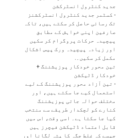
جدید کنٹرول انسٹرکشن
- کسٹمر جدید کنٹرول انسٹرکشنز
تک رسائی حاصل کر سکتے ہیں، تاکہ
صارفین اپنی خواہش کے مطابق
پیچیدہ حرکات پروگرام کر سکیں
اور زیادہ پیچیدہ ورک پیس اشکال
مکمل کر سکیں۔.
تین محور خودکار پوزیشننگ +
خودکار ڈٹیکشن
- تین آزاد محور پوزیشننگ کے لیے
استعمال کیے جا سکتے ہیں، اور
مختلف حوالہ جاتی پوزیشننگ
کنارے کو لچکدار طریقے سے منتخب
کیا جا سکتا ہے۔ اسی وقت، اس میں
قابل اعتماد ڈٹیکشن فیچرز ہیں
جیسے کہ غلط جگہ کا پتہ لگانا اور