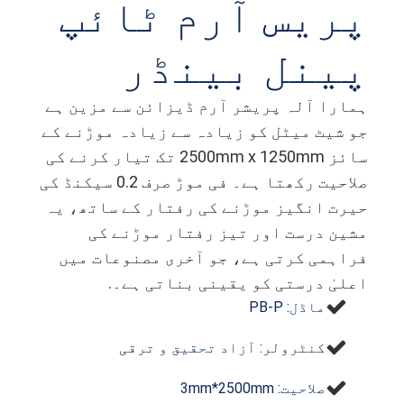
پریس آرم ٹائپ
پینل بینڈر
ہمارا آلہ پریشر آرم ڈیزائن سے مزین ہے
جو شیٹ میٹل کو زیادہ سے زیادہ موڑنے کے
سائز 2500mm x 1250mm تک تیار کرنے کی
صلاحیت رکھتا ہے۔ فی موڑ صرف 0.2 سیکنڈ کی
حیرت انگیز موڑنے کی رفتار کے ساتھ، یہ
مشین درست اور تیز رفتار موڑنے کی
فراہمی کرتی ہے، جو آخری مصنوعات میں
اعلیٰ درستی کو یقینی بناتی ہے۔.
ماڈل: PB-P
کنٹرولر: آزاد تحقیق و ترقی
صلاحیت: 3mm*2500mm