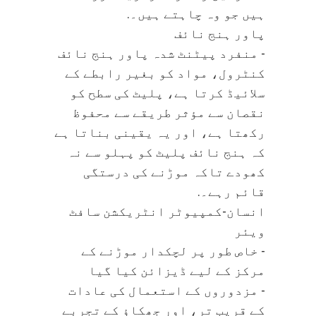
ہیں جو وہ چاہتے ہیں۔.
پاور ہنج نائف
- منفرد پیٹنٹ شدہ پاور ہنج نائف
کنٹرول، مواد کو بغیر رابطے کے
سلائیڈ کرتا ہے، پلیٹ کی سطح کو
نقصان سے مؤثر طریقے سے محفوظ
رکھتا ہے، اور یہ یقینی بناتا ہے
کہ ہنج نائف پلیٹ کو پہلو سے نہ
کھودے تاکہ موڑنے کی درستگی
قائم رہے۔.
انسان-کمپیوٹر انٹریکشن سافٹ
ویئر
- خاص طور پر لچکدار موڑنے کے
مرکز کے لیے ڈیزائن کیا گیا
- مزدوروں کے استعمال کی عادات
کے قریب تر، اور جھکاؤ کے تجربے