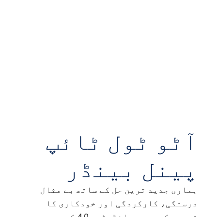
آٹو ٹول ٹائپ
پینل بینڈر
ہماری جدید ترین حل کے ساتھ بے مثال
درستگی، کارکردگی اور خودکاری کا
تجربہ کریں، جو انڈسٹری 4.0 کے دور میں