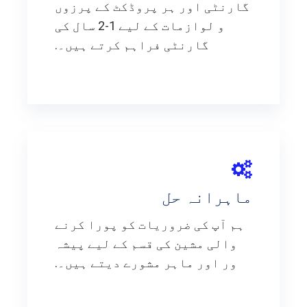
گارنٹی اور ہر پروڈکٹ کے پرزوں
و لوازمات کے لیے 1-2 سال کی
گارنٹی فراہم کرتے ہیں۔.
ماہرانہ حل
ہم آپ کی ضروریات کو پورا کرنے
والی مشین کی قسم کے لیے پیشہ
ور اور ماہر مشورے دیتے ہیں۔.