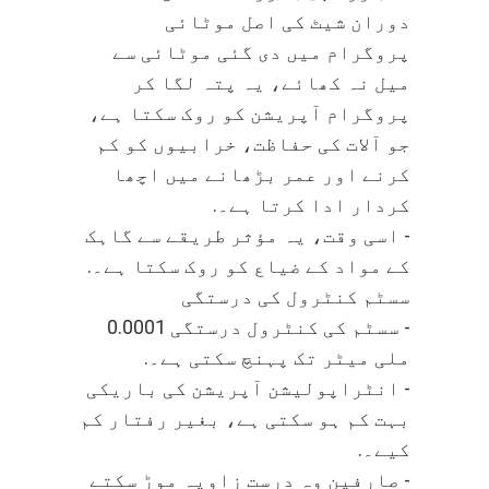
دوران شیٹ کی اصل موٹائی
پروگرام میں دی گئی موٹائی سے
میل نہ کھائے، یہ پتہ لگا کر
پروگرام آپریشن کو روک سکتا ہے،
جو آلات کی حفاظت، خرابیوں کو کم
کرنے اور عمر بڑھانے میں اچھا
کردار ادا کرتا ہے۔.
- اسی وقت، یہ مؤثر طریقے سے گاہک
کے مواد کے ضیاع کو روک سکتا ہے۔.
سسٹم کنٹرول کی درستگی
- سسٹم کی کنٹرول درستگی 0.0001
ملی میٹر تک پہنچ سکتی ہے۔.
- انٹراپولیشن آپریشن کی باریکی
بہت کم ہو سکتی ہے، بغیر رفتار کم
کیے۔.
- صارفین وہ درست زاویہ موڑ سکتے