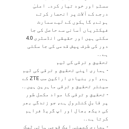
سسٹم اور خود تیار کردہ اعلیٰ
درجے کے آلات پر انحصار کرتے
ہوئے، گاہکوں کے لیے سمارٹ
فیکٹریاں آسانی سے حاصل کی جا
سکتی ہیں اور حقیقی انڈسٹری 4.0
دور کی طرف پیش قدمی کی جا سکتی
ہے۔.
تحقیق و ترقی کی ٹیم
- ہماری اپنی تحقیق و ترقی کی ٹیم
ہے، اور بنیادی اراکین سب ZTE کے
سینئر تحقیق و ترقی ماہرین ہیں۔.
- تحقیق و ترقی کا مواد مکمل طور
پر قابلِ کنٹرول ہے، جو زندگی بھر
کی دیکھ بھال اور اپ گریڈ فراہم
کرتا ہے۔.
- ہماری کمپنی ایک قومی ہائی ٹیک