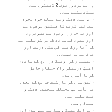
والے مزدور صرف 2 گھنٹوں میں
سیکھ سکتے ہیں۔
- اس میں جھکاؤ سے پہلے خود بخود
معائنہ کرنے کا فنکشن موجود ہے
اور یہ چار زاویوں سے تصویروں
اور متون کے ساتھ ظاہر کر سکتا ہے
کہ آیا ورک پیس کی شکل درست اور
صاف ہے یا نہیں۔.
- بیشمار کراؤننگ ذرائع کے ساتھ،
اعلیٰ درستگی والا جھکاؤ حاصل
کرنا آسان ہے۔
- تین سال کی مارکیٹ جانچ کے بعد،
یہ بآسانی مختلف پیچیدہ جھکاؤ
نمٹ سکتا ہے۔
ہینڈ وہیل
- یہ ایک ہینڈ وہیل سے لیس ہے، اور