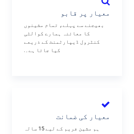
معیار پر قابو
بھیجنے سے پہلے، تمام مشینوں
کا معائنہ ہمارے کوالٹی
کنٹرول ڈیپارٹمنٹ کے ذریعے
کیا جاتا ہے۔.
معیار کی ضمانت
ہم مشین فریم کے لیے 15 سالہ