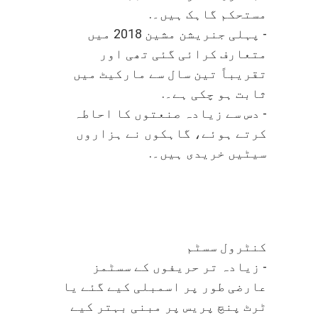
مستحکم گاہک ہیں۔.
- پہلی جنریشن مشین 2018 میں
متعارف کرائی گئی تھی اور
تقریباً تین سال سے مارکیٹ میں
ثابت ہو چکی ہے۔.
- دس سے زیادہ صنعتوں کا احاطہ
کرتے ہوئے، گاہکوں نے ہزاروں
سیٹیں خریدی ہیں۔.
کنٹرول سسٹم
- زیادہ تر حریفوں کے سسٹمز
عارضی طور پر اسمبلی کیے گئے یا
ٹرٹ پنچ پریس پر مبنی بہتر کیے