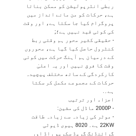
ربطی انٹرپولیشن کو ممکن بناتا
ہے، حرکات کو من مانے انداز میں
پروگرام کیا جا سکتا ہے، اور وقت
کی کوئی قید نہیں ہے؛;
- حقیقی کثیر محور ہم وقتی ربط
کنٹرول حاصل کیا گیا ہے، محوروں
کے درمیان ہم آہنگ حرکت میں کوئی
وقت کا فرق نہیں اور یہ اعلیٰ
کارکردگی کے ساتھ مختلف پیچیدہ
حرکات کے مجموعے مکمل کر سکتا
ہے۔.
اجزاء اور ترتیب
- 2000P ماڈل کی مشین:
- موٹر کی زیادہ سے زیادہ طاقت
22KW ہے۔ 8020 ہیوی ڈیوٹی
گرائنڈنگ گریڈ سکریو راڈ اور