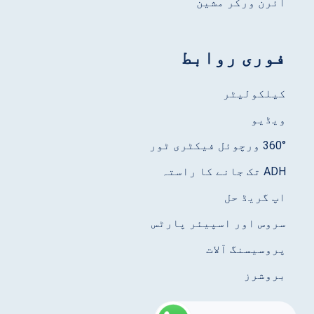
آئرن ورکر مشین
فوری روابط
کیلکولیٹر
ویڈیو
360° ورچوئل فیکٹری ٹور
ADH تک جانے کا راستہ
اپ گریڈ حل
سروس اور اسپیئر پارٹس
پروسیسنگ آلات
بروشرز