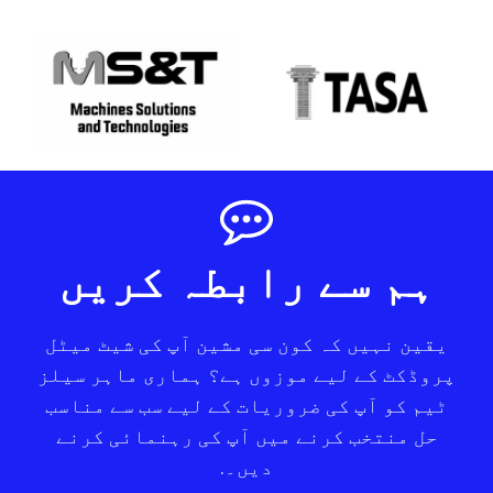
ہم سے رابطہ کریں
یقین نہیں کہ کون سی مشین آپ کی شیٹ میٹل
پروڈکٹ کے لیے موزوں ہے؟ ہماری ماہر سیلز
ٹیم کو آپ کی ضروریات کے لیے سب سے مناسب
حل منتخب کرنے میں آپ کی رہنمائی کرنے
دیں۔.