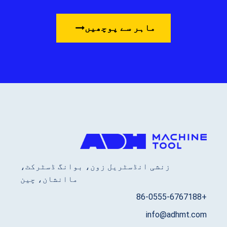
ماہر سے پوچھیں
زنشی انڈسٹریل زون، بوانگ ڈسٹرکٹ،
ماانشان، چین
+86-0555-6767188
info@adhmt.com