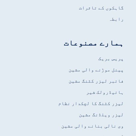
گاہکوں کے تاثرات
رابطہ
ہمارے مصنوعات
پریس بریک
پینل موڑنے والی مشین
فائبر لیزر کٹنگ مشین
ہائیڈرولک شیر
لیزر کٹنگ کا لچکدار نظام
لیزر ویلڈنگ مشین
وی نالی بنانے والی مشین