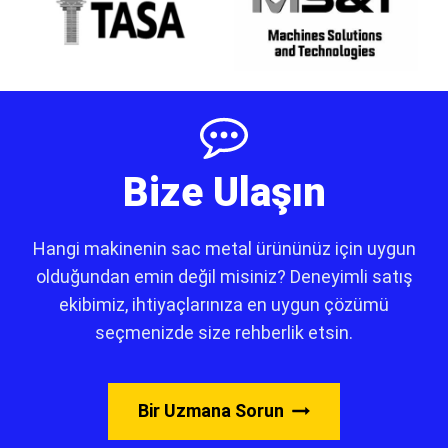
Bize Ulaşın
Hangi makinenin sac metal ürününüz için uygun
olduğundan emin değil misiniz? Deneyimli satış
ekibimiz, ihtiyaçlarınıza en uygun çözümü
seçmenizde size rehberlik etsin.
Bir Uzmana Sorun