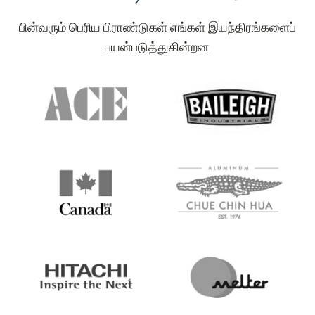
முன்னுரிமையல்ல, ஏனெனில் விலையுயர்ந்த
பின்வரும் பெரிய பிராண்டுகள் எங்கள் இயந்திரங்களைப்
இயந்திரங்கள் உங்கள் தேவைகளுக்கு எப்போதும்
பயன்படுத்துகின்றன.
பொருத்தமாக இருக்காது.