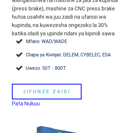
Ikilinganishwa na mashine za jadi za kupinda
(press brake), mashine za CNC press brake
hutoa usahihi wa juu zaidi na ufanisi wa
kupinda, na kuwezesha ongezeko la 30%
katika idadi ya upinde ndani ya kipindi sawa.
Mfano: WAD/WADE
Chapa ya Kivinjari: DELEM, CYBELEC, ESA
Uwezo: 50T - 800T
JIFUNZE ZAIDI
Pata Nukuu