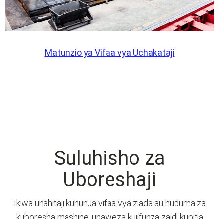
Matunzio ya Vifaa vya Uchakataji
Suluhisho za
Uboreshaji
Ikiwa unahitaji kununua vifaa vya ziada au huduma za
kuboresha mashine, unaweza kujifunza zaidi kupitia