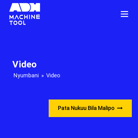
Video
Nyumbani
»
Video
Pata Nukuu Bila Malipo