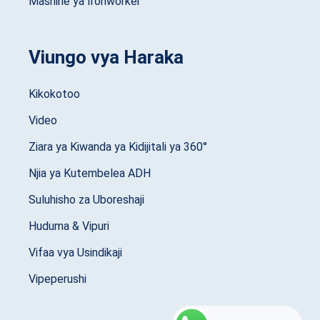
Mashine ya Ironworker
Viungo vya Haraka
Kikokotoo
Video
Ziara ya Kiwanda ya Kidijitali ya 360°
Njia ya Kutembelea ADH
Suluhisho za Uboreshaji
Huduma & Vipuri
Vifaa vya Usindikaji
Vipeperushi