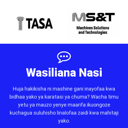
Wasiliana Nasi
Huja hakikisha ni mashine gani inayofaa kwa
bidhaa yako ya karatasi ya chuma? Wacha timu
yetu ya mauzo yenye maarifa ikuongoze
kuchagua suluhisho linalofaa zaidi kwa mahitaji
yako.