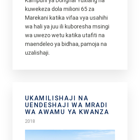
Kampuni ya Donghai Yuxiang na
kuwekeza dola milioni 65 za
Marekani katika vifaa vya usahihi
wa hali ya juu ili kuboresha msingi
wa uwezo wetu katika utafiti na
maendeleo ya bidhaa, pamoja na
uzalishaji.
UKAMILISHAJI NA
UENDESHAJI WA MRADI
WA AWAMU YA KWANZA
2018