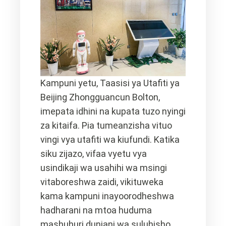
Kampuni yetu, Taasisi ya Utafiti ya
Beijing Zhongguancun Bolton,
imepata idhini na kupata tuzo nyingi
za kitaifa. Pia tumeanzisha vituo
vingi vya utafiti wa kiufundi. Katika
siku zijazo, vifaa vyetu vya
usindikaji wa usahihi wa msingi
vitaboreshwa zaidi, vikituweka
kama kampuni inayoorodheshwa
hadharani na mtoa huduma
mashuhuri duniani wa suluhisho