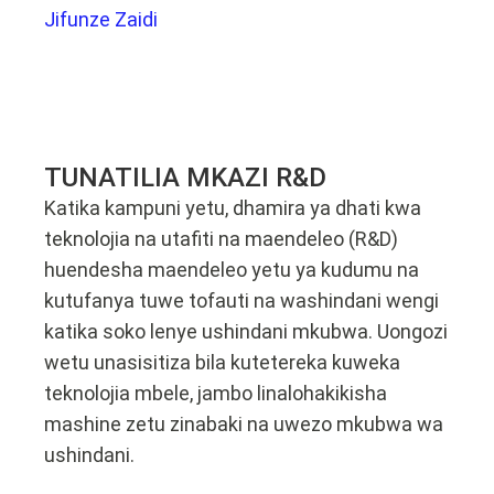
Jifunze Zaidi
TUNATILIA MKAZI R&D
Katika kampuni yetu, dhamira ya dhati kwa
teknolojia na utafiti na maendeleo (R&D)
huendesha maendeleo yetu ya kudumu na
kutufanya tuwe tofauti na washindani wengi
katika soko lenye ushindani mkubwa. Uongozi
wetu unasisitiza bila kutetereka kuweka
teknolojia mbele, jambo linalohakikisha
mashine zetu zinabaki na uwezo mkubwa wa
ushindani.