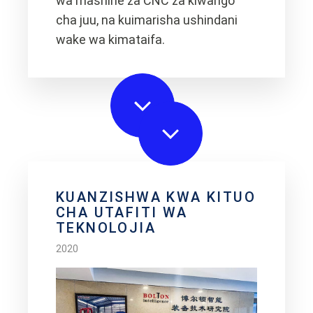
wa mashine za CNC za kiwango
cha juu, na kuimarisha ushindani
wake wa kimataifa.
KUANZISHWA KWA KITUO
CHA UTAFITI WA
TEKNOLOJIA
2020