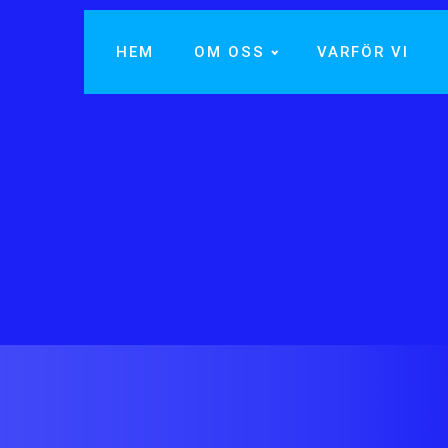
HEM
OM OSS
VARFÖR VI