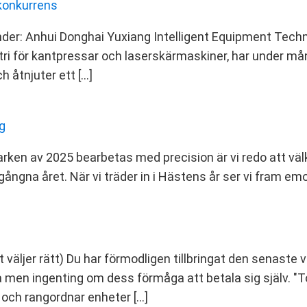
 konkurrens
nder: Anhui Donghai Yuxiang Intelligent Equipment Technol
ustri för kantpressar och laserskärmaskiner, har under 
 åtnjuter ett […]
g
a arken av 2025 bearbetas med precision är vi redo att 
gångna året. När vi träder in i Hästens år ser vi fram em
skt väljer rätt) Du har förmodligen tillbringat den senast
 men ingenting om dess förmåga att betala sig själv. "T
, och rangordnar enheter […]