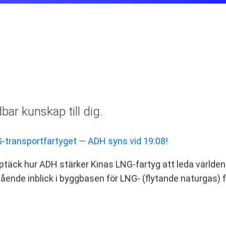
ar kunskap till dig.
NG-transportfartyget — ADH syns vid 19:08!
Upptäck hur ADH stärker Kinas LNG-fartyg att leda världen
ående inblick i byggbasen för LNG‑ (flytande naturgas) f