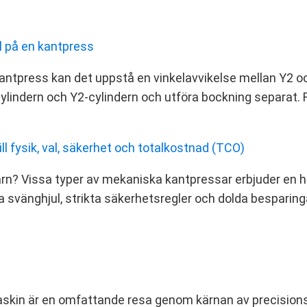
l på en kantpress
kantpress kan det uppstå en vinkelavvikelse mellan Y2 och
cylindern och Y2‑cylindern och utföra bockning separat.
l fysik, val, säkerhet och totalkostnad (TCO)
 järn? Vissa typer av mekaniska kantpressar erbjuder en
 svänghjul, strikta säkerhetsregler och dolda besparingar.
rmaskin är en omfattande resa genom kärnan av precision