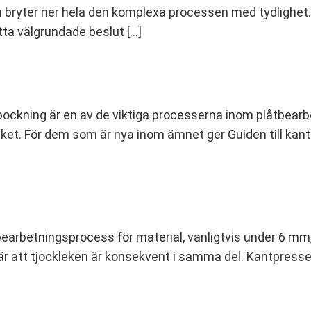
h bryter ner hela den komplexa processen med tydlighet.
atta välgrundade beslut […]
ockning är en av de viktiga processerna inom plåtbearbet
ycket. För dem som är nya inom ämnet ger Guiden till k
lbearbetningsprocess för material, vanligtvis under 6 m
r att tjockleken är konsekvent i samma del. Kantpressen