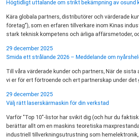
Högtidligt uttalande om strikt bekämpning av osund
Kära globala partners, distributörer och värderade ku
företag”), som en erfaren tillverkare inom Kinas ind
stark teknisk kompetens och ärliga affärsmetoder, och
29 december 2025
Smida ett strålande 2026 – Meddelande om nyårshel
Till våra värderade kunder och partners, När de sist
vi er för ert förtroende och ert partnerskap under det 
29 december 2025
Välj rätt laserskärmaskin för din verkstad
Varför "Top 10"-listor har svikit dig (och hur du fakti
berättar allt om en maskins teoretiska maxprestanda
industriell tillverkningsutrustning som hemelektronik