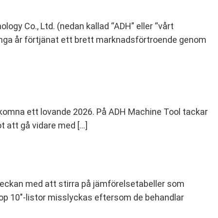
ogy Co., Ltd. (nedan kallad “ADH” eller “vårt
många år förtjänat ett brett marknadsförtroende genom
välkomna ett lovande 2026. På ADH Machine Tool tackar
ot att gå vidare med […]
e veckan med att stirra på jämförelsetabeller som
op 10"-listor misslyckas eftersom de behandlar