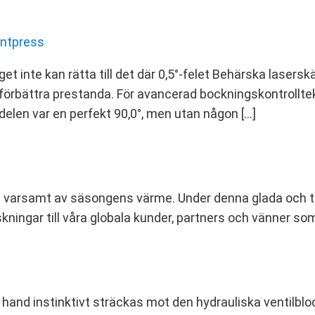
antpress
t inte kan rätta till det där 0,5°-felet Behärska laserskä
tt förbättra prestanda. För avancerad bockningskontroll
elen var en perfekt 90,0°, men utan någon […]
ylan varsamt av säsongens värme. Under denna glada och t
kningar till våra globala kunder, partners och vänner so
 hand instinktivt sträckas mot den hydrauliska ventilblo