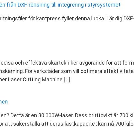
en från DXF‑rensning till integrering i styrsystemet
itningsfiler för kantpress fyller denna lucka. Lär dig D
 precisa och effektiva skärtekniker avgörande för att for
ärning. För verkstäder som vill optimera effektiviteten
ber Laser Cutting Machine […]
inen
en? Detta är en 30 000W‑laser. Dess bruttovikt är 700 kil
för att säkerställa att deras lastkapacitet kan nå 700 k