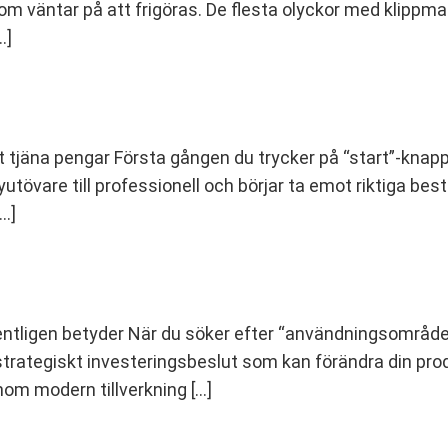
om väntar på att frigöras. De flesta olyckor med klippmas
…]
att tjäna pengar Första gången du trycker på “start”-kna
utövare till professionell och börjar ta emot riktiga bes
…]
gentligen betyder När du söker efter “användningsområde
t strategiskt investeringsbeslut som kan förändra din pro
nom modern tillverkning […]