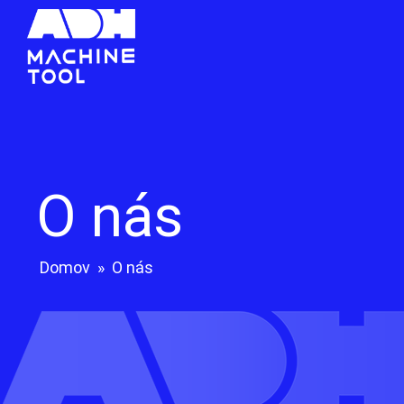
O nás
Domov
»
O nás