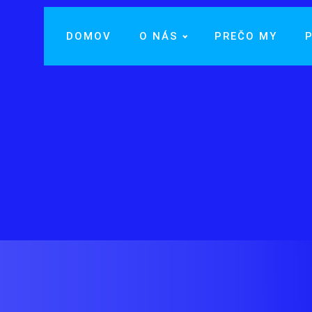
DOMOV
O NÁS
PREČO MY