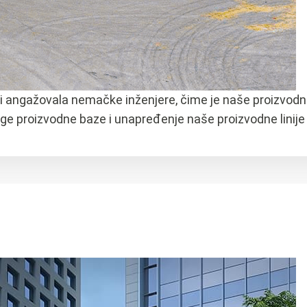
u i angažovala nemačke inženjere, čime je naše proizv
 proizvodne baze i unapređenje naše proizvodne linije na