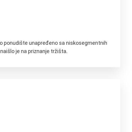
odno ponudište unapređeno sa niskosegmentnih
išlo je na priznanje tržišta.