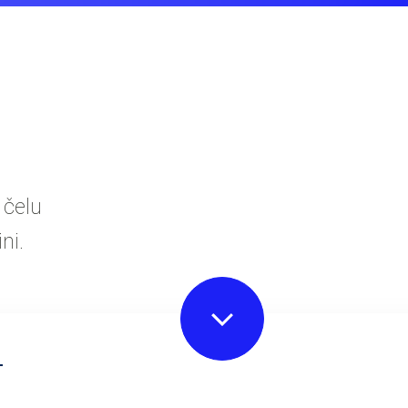
 čelu
ni.
L