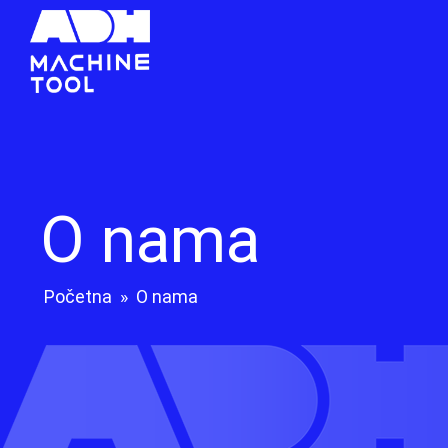
O nama
Početna
»
O nama