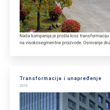
Naša kompanija je prošla kroz transformacij
na visokosegmentne proizvode. Osnivanje druge
Transformacija i unapređenje
2015