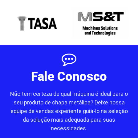
Fale Conosco
Não tem certeza de qual máquina é ideal para o
seu produto de chapa metálica? Deixe nossa
equipe de vendas experiente guiá-lo na seleção
da solução mais adequada para suas
necessidades.