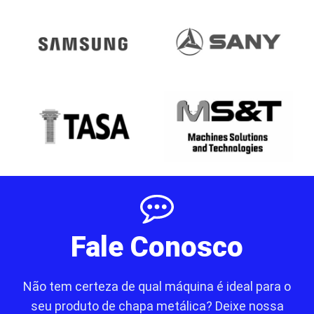
Fale Conosco
Não tem certeza de qual máquina é ideal para o
seu produto de chapa metálica? Deixe nossa