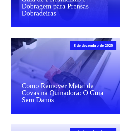
Dobragem para Prensas
Dobradeiras
8 de dezembro de 2025
Como Remover Metal de
Covas na Quinadora: O Guia
Sem Danos