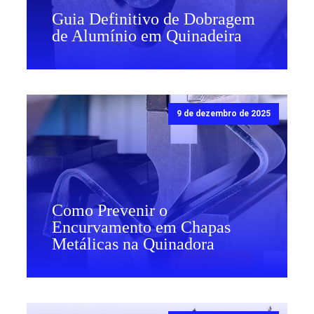
Guia Definitivo de Dobragem
de Alumínio em Quinadeira
9 de dezembro de 2025
Como Prevenir o
Encurvamento em Chapas
Metálicas na Quinadora