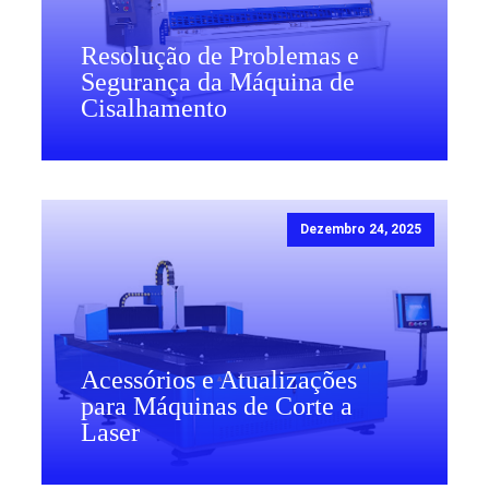
Resolução de Problemas e
Segurança da Máquina de
Cisalhamento
Dezembro 24, 2025
Acessórios e Atualizações
para Máquinas de Corte a
Laser