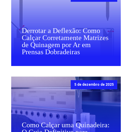
Derrotar a Deflexão: Como
Calçar Corretamente Matrizes
de Quinagem por Ar em
Prensas Dobradeiras
5 de dezembro de 2025
Como Calçar uma Quinadeira: