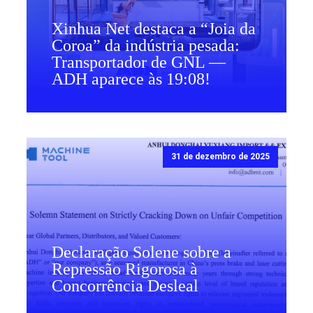
Xinhua Net destaca a “Joia da
Coroa” da indústria pesada:
Transportador de GNL —
ADH aparece às 19:08!
31 de dezembro de 2025
Declaração Solene sobre a
Repressão Rigorosa à
Concorrência Desleal