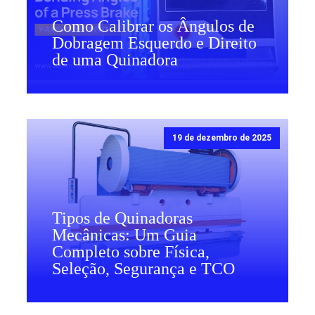
Como Calibrar os Ângulos de
Dobragem Esquerdo e Direito
de uma Quinadora
19 de dezembro de 2025
Tipos de Quinadoras
Mecânicas: Um Guia
Completo sobre Física,
Seleção, Segurança e TCO