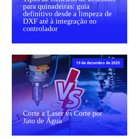
para quinadeiras: guia
definitivo desde a limpeza de
DXF até à integração no
controlador
19 de dezembro de 2025
Corte a Laser vs Corte por
Jato de Água