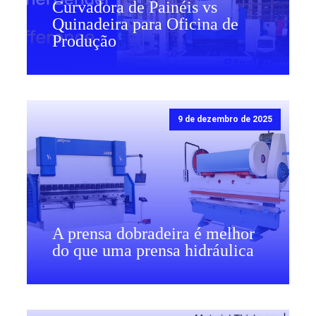
Curvadora de Painéis vs
Quinadeira para Oficina de
Produção
9 de dezembro de 2025
A prensa dobradeira é melhor
do que uma prensa hidráulica