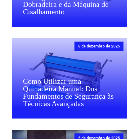
Dobradeira e da Máquina de
Cisalhamento
8 de dezembro de 2025
Como Utilizar uma
Quinadeira Manual: Dos
Fundamentos de Segurança às
Técnicas Avançadas
5 de dezembro de 2025