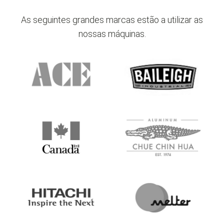
Siga as contas de redes sociais da ADH
para as informações mais recentes sobre
As seguintes grandes marcas estão a utilizar as
produtos e casos de aplicação.
nossas máquinas.