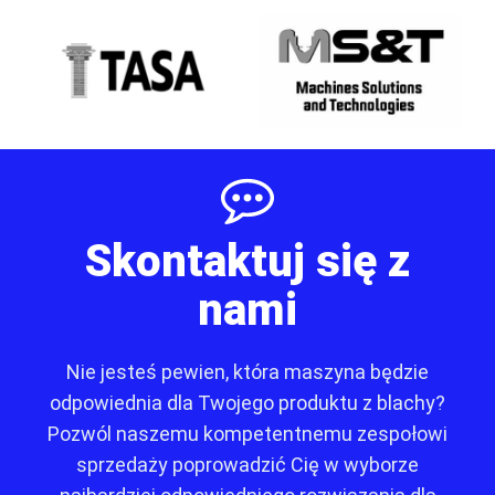
Skontaktuj się z
nami
Nie jesteś pewien, która maszyna będzie
odpowiednia dla Twojego produktu z blachy?
Pozwól naszemu kompetentnemu zespołowi
sprzedaży poprowadzić Cię w wyborze