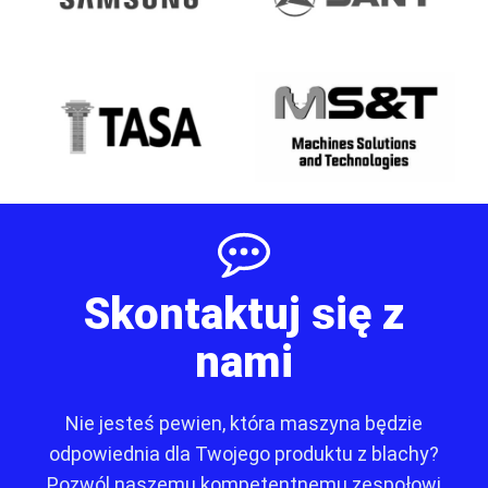
Skontaktuj się z
nami
Nie jesteś pewien, która maszyna będzie
odpowiednia dla Twojego produktu z blachy?
Pozwól naszemu kompetentnemu zespołowi