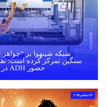
شبکه شینهوا بر “جواهر 
حضور ADH در ساعت 19:08!
۲۹ دسامبر ۲۰۲۵