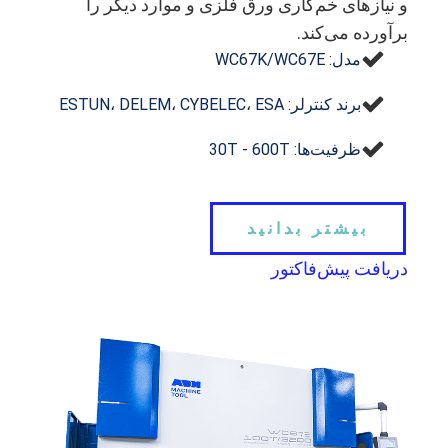
و نیازهای خم‌کاری ورق فلزی و موارد دیگر را
برآورده می‌کند.
مدل: WC67K/WC67E
برند کنترلر: ESTUN، DELEM، CYBELEC، ESA
ظرفیت‌ها: 30T - 600T
بیشتر بدانید
دریافت پیش‌فاکتور