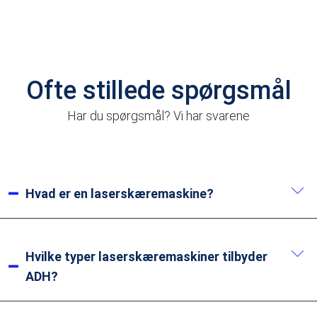
Ofte stillede spørgsmål
Har du spørgsmål? Vi har svarene
Hvad er en laserskæremaskine?
En laserskæremaskine er et
præcisionsbearbejdningsapparat, der bruger en
Hvilke typer laserskæremaskiner tilbyder
højenergistråle til at skære forskellige materialer. Ved
ADH?
at fokusere laserenergien på et lille punkt smelter,
fordamper eller brænder den materialet hurtigt og
ADH tilbyder flere typer fiberlaserskæremaskiner: