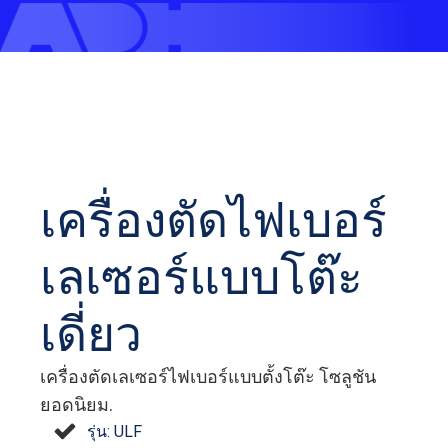
เครื่องตัดไฟเบอร์
เลเซอร์แบบโต๊ะ
เดี่ยว
เครื่องตัดเลเซอร์ไฟเบอร์แบบตั้งโต๊ะ โซลูชัน
ยอดนิยม.
รุ่น: ULF