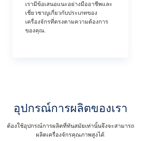
เรามีข้อเสนอแนะอย่างมืออาชีพและ
เชี่ยวชาญเกี่ยวกับประเภทของ
เครื่องจักรที่ตรงตามความต้องการ
ของคุณ.
อุปกรณ์การผลิตของเรา
ต้องใช้อุปกรณ์การผลิตที่ทันสมัยเท่านั้นจึงจะสามารถ
ผลิตเครื่องจักรคุณภาพสูงได้.