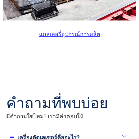
แกลเลอรี่อุปกรณ์การผลิต
คำถามที่พบบ่อย
มีคำถามใช่ไหม? เรามีคำตอบให้
เครื่องตัดเลเซอร์คืออะไร?