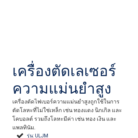
เครื่องตัดเลเซอร์
ความแม่นยำสูง
เครื่องตัดไฟเบอร์ความแม่นยำสูงถูกใช้ในการ
ตัดโลหะที่ไม่ใช่เหล็ก เช่น ทองแดง นิกเกิล และ
โคบอลต์ รวมถึงโลหะมีค่า เช่น ทอง เงิน และ
แพลทินัม.
รุ่น: ULJM