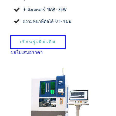
กำลังเลเซอร์: 1kW - 3kW
ความหนาที่ตัดได้: 0.1-4 มม.
เรียนรู้เพิ่มเติม
ขอใบเสนอราคา