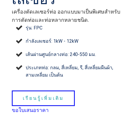
เครื่องตัดเลเซอร์ท่อ ออกแบบมาเป็นพิเศษสำหรับ
การตัดท่อและท่อหลากหลายชนิด.
รุ่น: FPC
กำลังเลเซอร์: 1kW - 12kW
เส้นผ่านศูนย์กลางท่อ: 240-550 มม.
ประเภทท่อ: กลม, สี่เหลี่ยม, รี, สี่เหลี่ยมผืนผ้า,
สามเหลี่ยม เป็นต้น
เรียนรู้เพิ่มเติม
ขอใบเสนอราคา