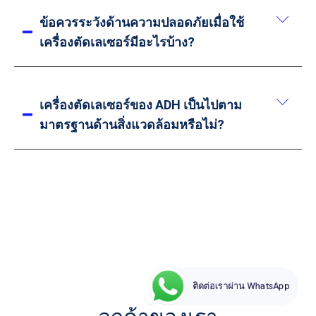
ทำความสะอาดชิ้นส่วนออปติคอล
ข้อควรระวังด้านความปลอดภัยเมื่อใช้
ตรวจสอบและทำความสะอาดระบบระบาย
เครื่องตัดเลเซอร์มีอะไรบ้าง?
ความร้อน
หล่อลื่นชิ้นส่วนที่เคลื่อนไหว
ตรวจสอบระบบแก๊สและระบบเสริม
สวมใส่อุปกรณ์ป้องกันส่วนบุคคลที่เหมาะสม
เครื่องตัดเลเซอร์ของ ADH เป็นไปตาม
การปรับเทียบอย่างสม่ำเสมอ
เช่น แว่นตานิรภัย
มาตรฐานด้านสิ่งแวดล้อมหรือไม่?
ทำให้พื้นที่ทำงานมีการระบายอากาศที่ดี
ปฏิบัติตามขั้นตอนการใช้งานและหลีกเลี่ยง
ใช่ เครื่องตัดเลเซอร์ของ ADH ถูกออกแบบให้เป็นไป
การมองเลเซอร์โดยตรง
ตามมาตรฐานสิ่งแวดล้อมล่าสุด รวมถึงการใช้
ตรวจสอบอุปกรณ์ล็อกนิรภัยอย่างสม่ำเสมอ
พลังงานต่ำและการปล่อยมลพิษต่ำ หลายรุ่นติดตั้ง
ระบบกำจัดฝุ่นที่มีประสิทธิภาพเพื่อลดผลกระทบต่อ
สิ่งแวดล้อม.
ติดต่อเราผ่าน WhatsApp