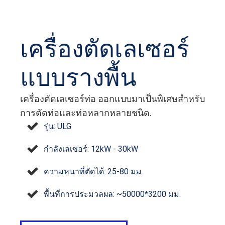
เครื่องตัดเลเซอร์
แบบรางพื้น
เครื่องตัดเลเซอร์ท่อ ออกแบบมาเป็นพิเศษสำหรับ
การตัดท่อและท่อหลากหลายชนิด.
รุ่น: ULG
กำลังเลเซอร์: 12kW - 30kW
ความหนาที่ตัดได้: 25-80 มม.
พื้นที่การประมวลผล: ~50000*3200 มม.