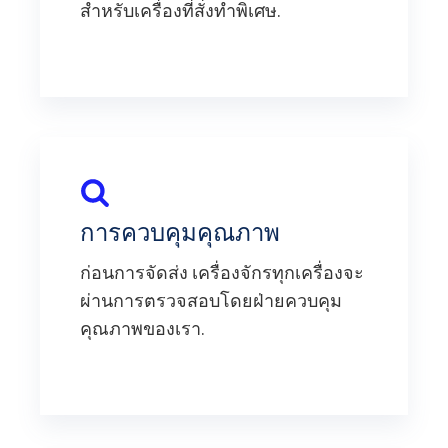
สำหรับเครื่องที่สั่งทำพิเศษ.
การควบคุมคุณภาพ
ก่อนการจัดส่ง เครื่องจักรทุกเครื่องจะ
ผ่านการตรวจสอบโดยฝ่ายควบคุม
คุณภาพของเรา.