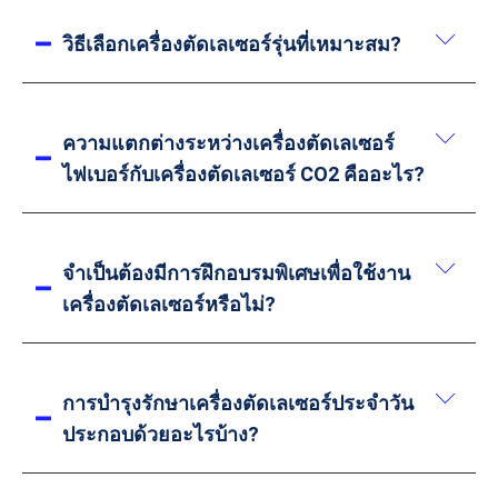
การผลิตยานยนต์
วิธีเลือกเครื่องตัดเลเซอร์รุ่นที่เหมาะสม?
การบินและอวกาศ
อิเล็กทรอนิกส์และเครื่องใช้ไฟฟ้า
เมื่อเลือกเครื่องตัดเลเซอร์ที่เหมาะสม ต้องพิจารณา
การผลิตเครื่องครัว
ปัจจัยดังต่อไปนี้:
ความแตกต่างระหว่างเครื่องตัดเลเซอร์
ป้ายโฆษณา
ไฟเบอร์กับเครื่องตัดเลเซอร์ CO2 คืออะไร?
เฟอร์นิเจอร์โลหะ
ประเภทและความหนาของวัสดุหลักที่จะ
เครื่องจักรกลการเกษตร
ทำการตัด
การตกแต่งสถาปัตยกรรม
ความแม่นยำในการตัดที่ต้องการ
เครื่องตัดเลเซอร์ไฟเบอร์เหมาะสำหรับการตัด
จำเป็นต้องมีการฝึกอบรมพิเศษเพื่อใช้งาน
ปริมาณการผลิตที่คาดหวัง
โลหะ โดยเฉพาะโลหะที่สะท้อนแสง.
เครื่องตัดเลเซอร์หรือไม่?
พื้นที่ทำงานที่มีอยู่
เครื่องตัดเลเซอร์ CO2 เหมาะสำหรับการตัด
งบประมาณ
วัสดุที่ไม่ใช่โลหะมากกว่า.
แม้ว่าเครื่องตัดเลเซอร์ของ ADH จะถูกออกแบบด้วย
เครื่องตัดเลเซอร์ไฟเบอร์โดยทั่วไปมี
อินเทอร์เฟซที่ใช้งานง่าย แต่แนะนำให้ผู้ปฏิบัติงาน
การบำรุงรักษาเครื่องตัดเลเซอร์ประจำวัน
ประสิทธิภาพพลังงานสูงกว่าและมีค่าใช้จ่าย
ได้รับการฝึกอบรมจากมืออาชีพเพื่อการใช้งานที่
ประกอบด้วยอะไรบ้าง?
ในการบำรุงรักษาต่ำกว่า.
ปลอดภัยและมีประสิทธิภาพ ADH มีบริการฝึกอบรม
การใช้งานอย่างครบวงจร.