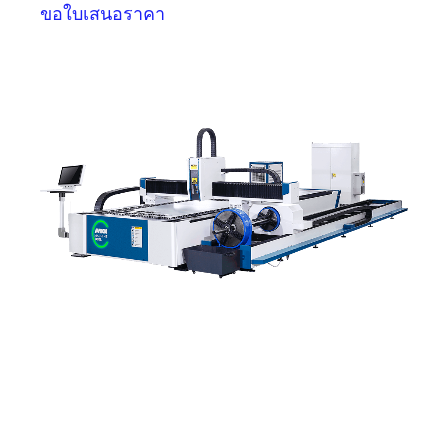
ขอใบเสนอราคา