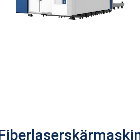
Fiberlaserskärmaski