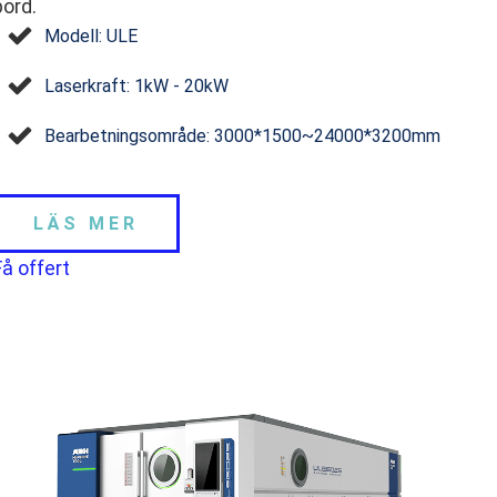
bord.
Modell: ULE
Laserkraft: 1kW - 20kW
Bearbetningsområde: 3000*1500~24000*3200mm
LÄS MER
Få offert