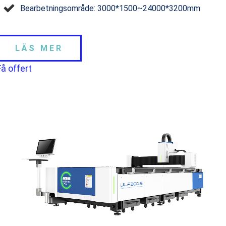
Bearbetningsområde: 3000*1500~24000*3200mm
LÄS MER
Få offert