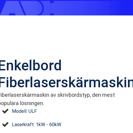
Enkelbord
Fiberlaserskärmaski
Fiberlaserskärmaskin av skrivbordstyp, den mest
populära lösningen.
Modell: ULF
Laserkraft: 1kW - 60kW