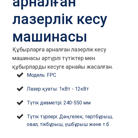
арналған
лазерлік кесу
машинасы
Құбырларға арналған лазерлік кесу
машинасы әртүрлі түтіктер мен
құбырларды кесуге арнайы жасалған.
Модель: FPC
Лазер қуаты: 1кВт - 12кВт
Түтік диаметрі: 240-550 мм
Түтік түрлері: Дөңгелек, төртбұрыш,
овал, тікбұрыш, үшбұрыш және т.б.