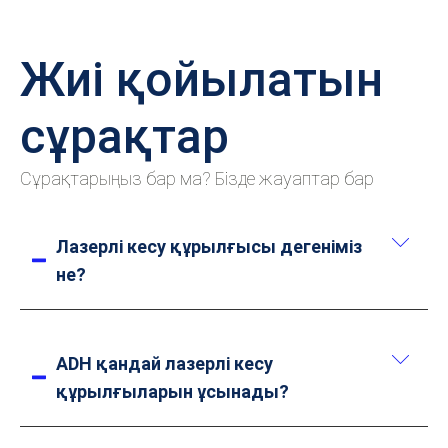
Жиі қойылатын
сұрақтар
Сұрақтарыңыз бар ма? Бізде жауаптар бар
Лазерлі кесу құрылғысы дегеніміз
не?
Лазерлі кесу құрылғысы – әртүрлі
материалдарды кесу үшін жоғары энергиялы
ADH қандай лазерлі кесу
лазер сәулесін қолданатын дәл өңдеу
құрылғыларын ұсынады?
құрылғысы. Лазер энергиясын кішкентай
нүктеге шоғырландыру арқылы материал тез
ADH бірнеше түрдегі талшықты лазерлі кесу