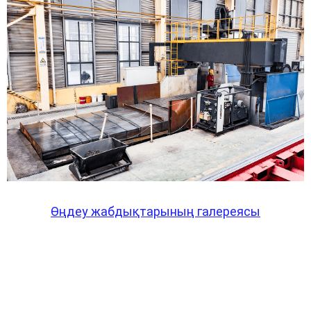
Өңдеу жабдықтарының галереясы