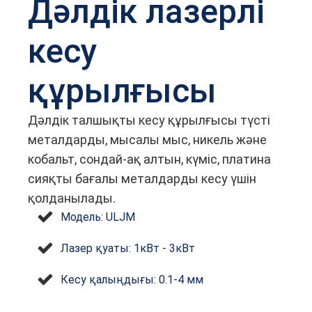
Дәлдік лазерлі
кесу
құрылғысы
Дәлдік талшықты кесу құрылғысы түсті
металдарды, мысалы мыс, никель және
кобальт, сондай-ақ алтын, күміс, платина
сияқты бағалы металдарды кесу үшін
қолданылады.
Модель: ULJM
Лазер қуаты: 1кВт - 3кВт
Кесу қалыңдығы: 0.1-4 мм