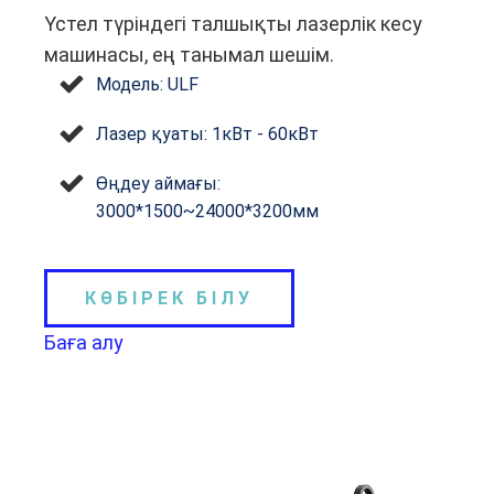
Үстел түріндегі талшықты лазерлік кесу
машинасы, ең танымал шешім.
Модель: ULF
Лазер қуаты: 1кВт - 60кВт
Өңдеу аймағы:
3000*1500~24000*3200мм
КӨБІРЕК БІЛУ
Баға алу