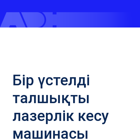
Бір үстелді
талшықты
лазерлік кесу
машинасы