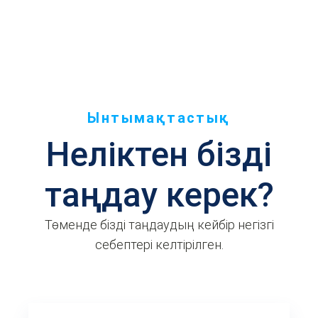
Ынтымақтастық
Неліктен бізді
таңдау керек?
Төменде бізді таңдаудың кейбір негізгі
себептері келтірілген.