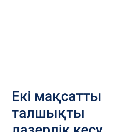
Екі мақсатты
талшықты
лазерлік кесу