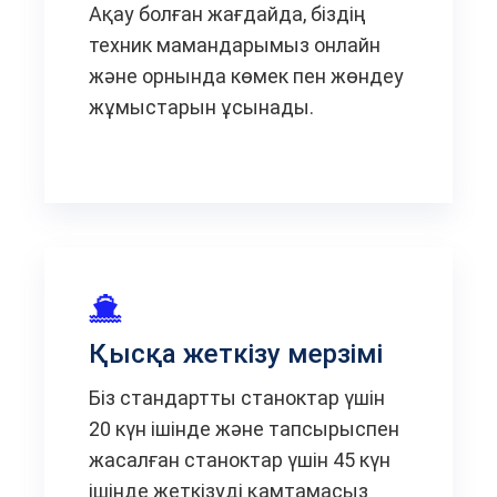
Ақау болған жағдайда, біздің
техник мамандарымыз онлайн
және орнында көмек пен жөндеу
жұмыстарын ұсынады.
Қысқа жеткізу мерзімі
Біз стандартты станоктар үшін
20 күн ішінде және тапсырыспен
жасалған станоктар үшін 45 күн
ішінде жеткізуді қамтамасыз