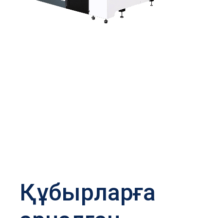
Құбырларға