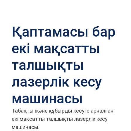
Қаптамасы бар
екі мақсатты
талшықты
лазерлік кесу
машинасы
Табақты және құбырды кесуге арналған
екі мақсатты талшықты лазерлік кесу
машинасы.