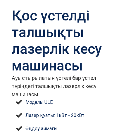
Қос үстелді
талшықты
лазерлік кесу
машинасы
Ауыстырылатын үстелі бар үстел
түріндегі талшықты лазерлік кесу
машинасы.
Модель: ULE
Лазер қуаты: 1кВт - 20кВт
Өңдеу аймағы: