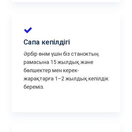
Сапа кепілдігі
Әрбір өнім үшін біз станоктың
рамасына 15 жылдық және
бөлшектер мен керек-
жарақтарға 1–2 жылдық кепілдік
береміз.