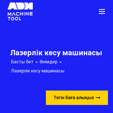
Лазерлік кесу машинасы
Басты бет
»
Өнімдер
»
Лазерлік кесу машинасы
Тегін баға алыңыз