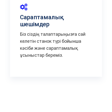
Сараптамалық
шешімдер
Біз сіздің талаптарыңызға сай
келетін станок түрі бойынша
кәсіби және сараптамалық
ұсыныстар береміз.