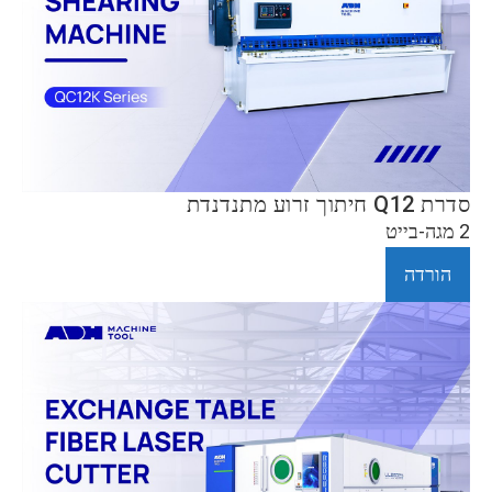
סדרת Q12 חיתוך זרוע מתנדנדת
2 מגה-בייט
הורדה