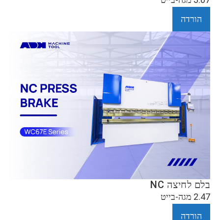
הורדה
בלם לחיצה NC
2.47 מגה-בייט
הורדה