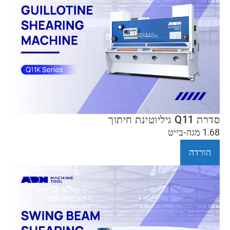
סדרת Q11 גיליוטינת חיתוך
1.68 מגה-בייט
הורדה